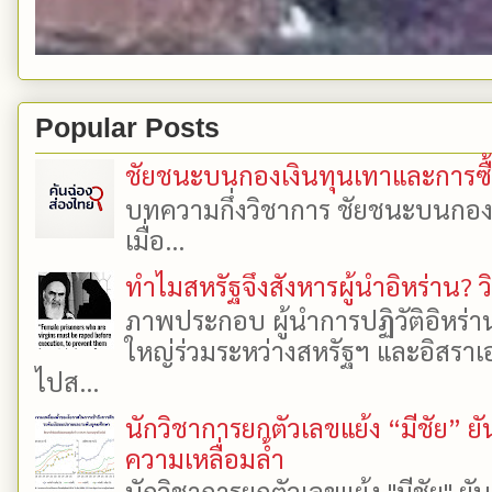
Popular Posts
ชัยชนะบนกองเงินทุนเทาและการซื้อเ
บทความกึ่งวิชาการ ชัยชนะบนกองเงิ
เมื่อ...
ทำไมสหรัฐจึงสังหารผู้นำอิหร่าน? ว
ภาพประกอบ ผู้นำการปฏิวัติอิหร่า
ใหญ่ร่วมระหว่างสหรัฐฯ และอิสราเอล
ไปส...
นักวิชาการยกตัวเลขแย้ง “มีชัย” 
ความเหลื่อมล้ำ
นักวิชาการยกตัวเลขแย้ง "มีชัย" 