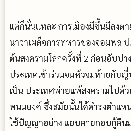
แต่ก็นั่นแหละ การเมืองมีขึ้นมีลง
นาวาเผด็จการทหารของจอมพล ป.พ
ต้นสงครามโลกครั้งที่ 2 ก่อนอับป
ประเทศเข้าร่วมจมหัวจมท้ายกับญี่
เป็น ประเทศพ่ายแพ้สงครามไปด้วย ยั
พนมยงค์ ซึ่งสมัยนั้นได้ดำรงตำแห
ใช้ปัญญาอย่าง แยบคายกอบกู้คืนมา