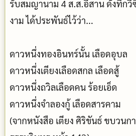
รับสมญานาม 4 ส.ส.อีสาน ดังที่กวีซ
งาม ได้ประพันธ์ไว้ว่า...
ดาวหนึ่งทองอินทร์นั้น เลือดอุบล
ดาวหนึ่งเตียงเลือดสกล เลือดสู้
ดาวหนึ่งถวิลเลือดคน ร้อยเอ็ด
ดาวหนึ่งจำลองกู้ เลือดสารคาม
(จากหนังสือ เตียง ศิริขันธ์ ขบว