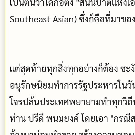
เป็นต้นว่าได้ก่อตั้ง "สันนิบาตแห่ง
Southeast Asian) ซึ่งก็คือที่มาขอ
แต่สุดท้ายทุกสิ่งทุกอย่างก็ต้อง ชะง
อนุรักษนิยมทำการรัฐประหารในวั
โจรปล้นประเทศพยายามทำทุกวิถีทา
ท่าน ปรีดี พนมยงค์ โดยเอา "กรณีส
อ้างมาบ่อนทำลาย สร้างความชอบธ