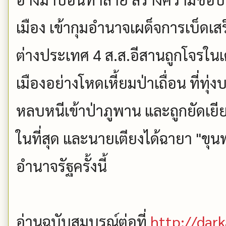
เมือง เข้ากุมอำนาจเผด็จการเบ็ดเสร็
ต่างประเทศ 4 ส.ส.อีสานถูกโจรใ
เมืองอย่างโหดเหี้ยมป่าเถื่อน ที่ทุ่ง
หลบหนีเข้าป่าภูพาน และถูกยัดเย
ในที่สุด และนายเตียงได้ฉายา "ขุน
อำนาจรัฐครั้งนี้
อ่านฉบับสมบูรณ์ต่อที่
http://dar