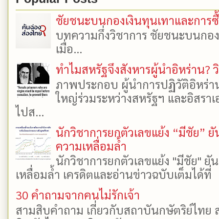
ชัยชนะบนกองเงินทุนเทาและการซื้อเ
บทความกึ่งวิชาการ ชัยชนะบนกองเงิ
เมื่อ...
ทำไมสหรัฐจึงสังหารผู้นำอิหร่าน? ว
ภาพประกอบ ผู้นำการปฏิวัติอิหร่า
ใหญ่ร่วมระหว่างสหรัฐฯ และอิสราเอล
ไปส...
นักวิชาการยกตัวเลขแย้ง “มีชัย” 
ความเหลื่อมล้ำ
นักวิชาการยกตัวเลขแย้ง "มีชัย" 
เหลื่อมล้ำ เครดิตและอ่านข่าวฉบับเต็มได้ที
30 คำถามจากคนไม่รักเจ้า
สามสิบคำถาม เกี่ยวกับสถาบันกษัตริย์ไทย ส