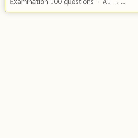
Examination 100 questions · A1 →...