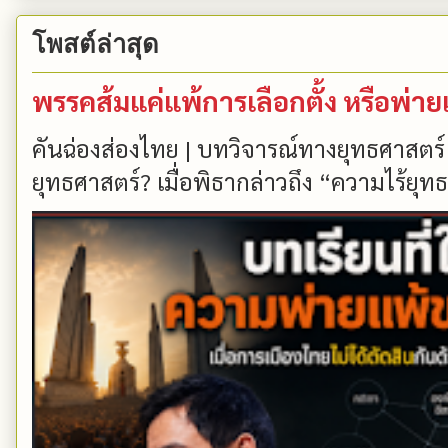
โพสต์ล่าสุด
พรรคส้มแค่แพ้การเลือกตั้ง หรือพ่า
คันฉ่องส่องไทย | บทวิจารณ์ทางยุทธศาสตร์
ยุทธศาสตร์? เมื่อพิธากล่าวถึง “ความไร้ยุทธ