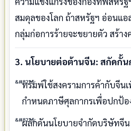
ความแข็งแกร่งของกองทัพสหรัฐฯ
สมดุลของโลก ถ้าสหรัฐฯ อ่อนแอล
กลุ่มก่อการร้ายจะขยายตัว สร้าง
3. นโยบายต่อต้านจีน: สกัดกั
ทรัมพ์ใช้สงครามการค้ากับจีนเ
กำหนดภาษีศุลกากรเพื่อปกป้อ
ผลักดันนโยบายจำกัดบริษัทจีน เ