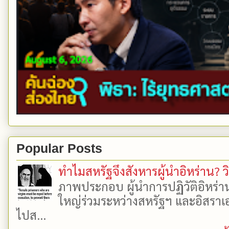
Popular Posts
ทำไมสหรัฐจึงสังหารผู้นำอิหร่าน? ว
ภาพประกอบ ผู้นำการปฏิวัติอิหร่า
ใหญ่ร่วมระหว่างสหรัฐฯ และอิสราเอล
ไปส...