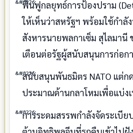
ฟื้นฟูกลยุทธ์การป้องปราม (D
ให้เห็นว่าสหรัฐฯ พร้อมใช้กำลั
สังหารนายพลกาเซ็ม สุไลมานี 
เตือนต่อรัฐผู้สนับสนุนการก่อก
สนับสนุนพันธมิตร NATO แต่กด
ประมาณด้านกลาโหมเพื่อแบ่ง
การระดมสรรพกำลังจัดระเบียบท
ต้านอิทธิพลจีนที่รุกคืบเข้าไปฝ