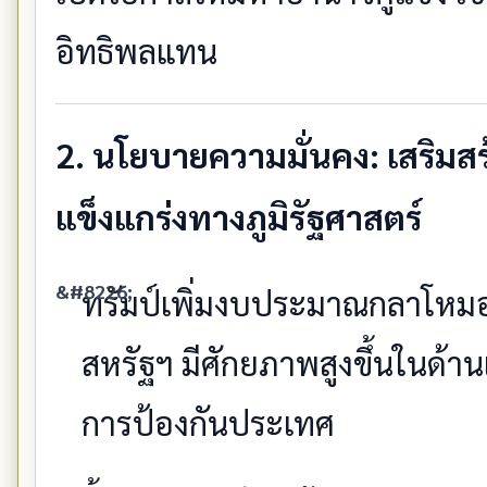
อิทธิพลแทน
2. นโยบายความมั่นคง: เสริม
แข็งแกร่งทางภูมิรัฐศาสตร์
ทรัมป์เพิ่มงบประมาณกลาโหม
สหรัฐฯ มีศักยภาพสูงขึ้นในด้
การป้องกันประเทศ