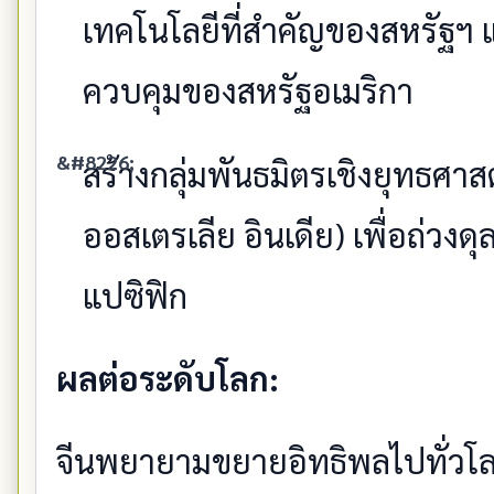
เทคโนโลยีที่สำคัญของสหรัฐฯ แ
ควบคุมของสหรัฐอเมริกา
สร้างกลุ่มพันธมิตรเชิงยุทธศาสต
ออสเตรเลีย อินเดีย) เพื่อถ่วง
แปซิฟิก
ผลต่อระดับโลก:
จีนพยายามขยายอิทธิพลไปทั่วโ