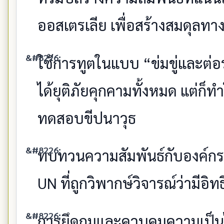
ออสเตรเลีย เพื่อสร้างสมดุลทา
ใช้การทูตในแบบ “ข่มขู่และต่อร
ได้ยุติภัยคุกคามทั้งหมด แต่ก็
ทดสอบขีปนาวุธ
ทบทวนความสัมพันธ์กับองค์ก
UN ที่ถูกวิพากษ์วิจารณ์ว่ามีอ
การยึดกุมและควบคุมความเป็