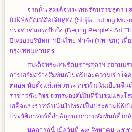
จากนั้น สมเด็จพระเทพรัตนราชสุดาฯ สย
ยังพิพิธภัณฑ์สือเจียหูท่ง (Shijia Hutong
ประชาชนกรุงปักกิ่ง (Beijing People's Art T
บินของบริษัทการบินไทย จำกัด (มหาชน) เที่ยว
กรุงเทพมหานคร
สมเด็จพระเทพรัตนราชสุดาฯ สยามบรมราชก
การเสริมสร้างสัมพันธไมตรีและความเข้าใจอ
ตลอด นับตั้งแต่เสด็จพระราชดำเนินเยือนจีนเ
ราชกรณียกิจของพระองค์เป็นที่ชื่นชมและโสม
เสด็จพระราชดำเนินไปทรงเป็นประธานพิธีเปิดอ
ประวัติศาสตร์ที่สำคัญของความสัมพันธ์ที่ใกล
นอกจากนี้ เมื่อวันที่ ๑๙ สิงหาคม ๒๕๕๙ เ