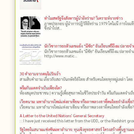
ทำไมสหรัฐจึงสังหารผู้นำอิหร่าน? วิเคราะห์จากข่าว
ภาพประกอบ ผู้นำการปฏิวัติอิหร่าน 1979 โคไมนี การโจมต
ซึ่งนำไปส...
นักวิชาการยกตัวเลขแย้ง “มีชัย” ยันเรียนฟรีถึงม.ปลายจ
นักวิชาการยกตัวเลขแย้ง "มีชัย" ยันเรียนฟรีถึงม.ปลายจำ
http://www.matic...
30 คำถามจากคนไม่รักเจ้า
สามสิบคำถาม เกี่ยวกับสถาบันกษัตริย์ไทย สำหรับคนไทยทุกหมู่เหล่า โดย 
ครีมกันแดดจำเป็นเพียงใด?
ห้องสมุดประชาชน | ความรู้เพื่อสุขภาพในชีวิตประจำวัน ครีมกันแดดจำเป็น
เวียดนาม: มหาอำนาจใหม่แห่งอาเซียน หรือภาพลวงตาที่คนไทยกำลังเชื่อ?
เวียดนาม: มหาอำนาจใหม่แห่งอาเซียน หรือภาพลวงตาที่คนไทยกำลังเชื่อ?
A Letter to the United Nations' General Secretary
: : I have just received this letter from the UDD, or the Redshirt gro
รัฐไทยในสนามแข่งขันมหาอำนาจ: ทุนเชิงยุทธศาสตร์ โครงสร้างพื้นฐาน