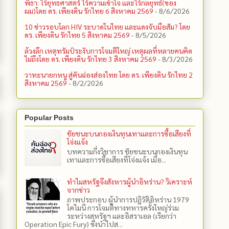
พิธา: ไร้ยุทธศาสตร์ ไร้ความเข้าใจ และไร้กลยุทธ์(ของ
ผม)โดย ดร. เพียงดิน รักไทย 6 สิงหาคม 2569
- 8/6/2026
10 ข่าวรอบโลก HIV ระบาดในไทย และแดงจับมือสัม? โดย
ดร. เพียงดิน รักไทย 5 สิงหาคม 2569
- 8/5/2026
ล้วงลึก เหตุทรัมป์ระงับการโจมตีใหญ่ เหตุผลที่หลายคนคิด
ไม่ถึงโดย ดร. เพียงดิน รักไทย 3 สิงหาคม 2569
- 8/3/2026
วาทะนายกหนู สู่คันฉ่องส่องไทย โดย ดร. เพียงดิน รักไทย 2
สิงหาคม 2569
- 8/2/2026
Popular Posts
ชัยชนะบนกองเงินทุนเทาและการซื้อเสียงที่
โจ่งแจ้ง
บทความกึ่งวิชาการ ชัยชนะบนกองเงินทุน
เทาและการซื้อเสียงที่โจ่งแจ้ง เมื่อ...
ทำไมสหรัฐจึงสังหารผู้นำอิหร่าน? วิเคราะห์
จากข่าว
ภาพประกอบ ผู้นำการปฏิวัติอิหร่าน 1979
โคไมนี การโจมตีทางทหารครั้งใหญ่ร่วม
ระหว่างสหรัฐฯ และอิสราเอล (เรียกว่า
Operation Epic Fury) ซึ่งนำไปส...