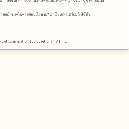
่งอำนาจ และการปรับสมดุลไทย–จีน–สหรัฐฯ (2568–2569) คันฉ่องส่อ...
ยอย่าง แต่ไม่ค่อยสอนเรื่องเงิน? เราเรียนเพื่อเตรียมตัวใช้ชีว...
e Exit Examination 100 questions · A1 →...