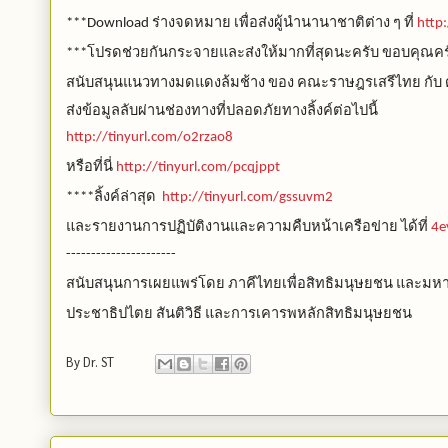
ร่างจดหมาย
เพื่อส่งผู้นำนานาชาติต่าง
ๆ
ที่
***Download
http
โปรดช่วยกันกระจายและส่งให้มากที่สุดนะครับ
ขอบคุณคร
***
สนับสนุนแนวทางมดแดงล้มช้าง
ของ
คณะราษฎรเสรีไทย
กับ
ส่งข้อมูลลับผ่านช่องทางที่ปลอดภัยทางลิ้งค์ต่อไปนี้
http://tinyurl.com/o2rzao8
หรือที่นี่
http://tinyurl.com/pcqjppt
ลิ้งค์ล่าสุด
****
http://tinyurl.com/gssuvm2
และรายงานการปฏิบัติงานและความคืบหน้าเครือข่าย
ได้ที่
4e
----------------------
สนับสนุนการเผยแพร่โดย
ภาคีไทยเพื่อสิทธิมนุษยชน
และมหา
ประชาธิปไตย
สันติวิธี
และการเคารพหลักสิทธิมนุษยชน
By
Dr. ST