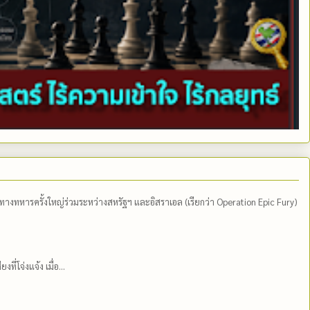
ีทางทหารครั้งใหญ่ร่วมระหว่างสหรัฐฯ และอิสราเอล (เรียกว่า Operation Epic Fury)
่โจ่งแจ้ง เมื่อ...