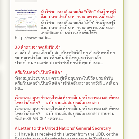
นักวิชาการยกตัวเลขแย้ง “มีชัย” ยันเรียนฟรี
ถึงม.ปลายจำเป็น หากจะลดความเหลื่อมล้ำ
นักวิชาการยกตัวเลขแย้ง "มีชัย" ยันเรียนฟรี
ถึงม.ปลายจำเป็น หากจะลดความเหลื่อมล้ำ
เครดิตและอ่านข่าวฉบับเต็มได้ที่
http://www.matic...
30 คำถามจากคนไม่รักเจ้า
สามสิบคำถาม เกี่ยวกับสถาบันกษัตริย์ไทย สำหรับคนไทย
ทุกหมู่เหล่า โดย ดร.​ เพียงดิน รักไทย มหาวิทยาลัย
ประชาชน ขอเดชะ ประชาชนไทยที่รักทุกท่าน ผ...
ครีมกันแดดจำเป็นเพียงใด?
ห้องสมุดประชาชน | ความรู้เพื่อสุขภาพในชีวิตประจำวัน
ครีมกันแดดจำเป็นเพียงใด? เข้าใจอันตรายจากรังสี UV เลือก
ผล...
เวียดนาม: มหาอำนาจใหม่แห่งอาเซียน หรือภาพลวงตาที่คน
ไทยกำลังเชื่อ? — ฉบับรวมเล่มสมบูรณ์ ๙ เอกสาร
เวียดนาม: มหาอำนาจใหม่แห่งอาเซียน หรือภาพลวงตาที่คน
ไทยกำลังเชื่อ? — ฉบับรวมเล่มสมบูรณ์ ๙ เอกสาร รายงาน
พิเศษ SR-VN-001 · สถาบ...
A Letter to the United Nations' General Secretary
: : I have just received this letter from the UDD, or the
Redshirt group fighting for democracy in Thailand,