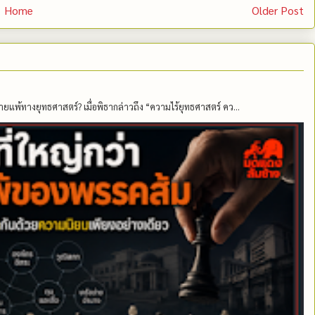
Home
Older Post
ายแพ้ทางยุทธศาสตร์? เมื่อพิธากล่าวถึง “ความไร้ยุทธศาสตร์ คว...