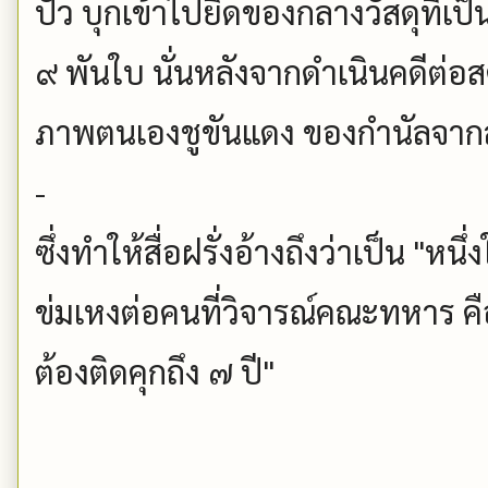
ปัว บุกเข้าไปยึดของกลางวัสดุที่เ
๙ พันใบ นั่นหลังจากดำเนินคดีต่อส
ภาพตนเองชูขันแดง ของกำนัลจาก
-
ซึ่งทำให้สื่อฝรั่งอ้างถึงว่าเป็น "หน
ข่มเหงต่อคนที่วิจารณ์คณะทหาร คื
ต้องติดคุกถึง ๗ ปี"