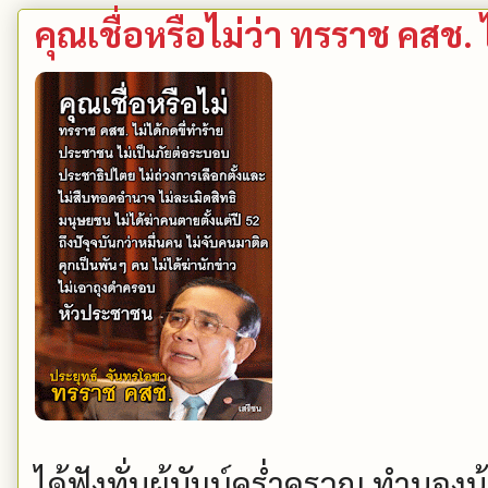
คุณเชื่อหรือไม่ว่า ทรราช คสช. 
ได้ฟังทั่นผู้นัมบ์คร่ำครวญ ทำนองน้