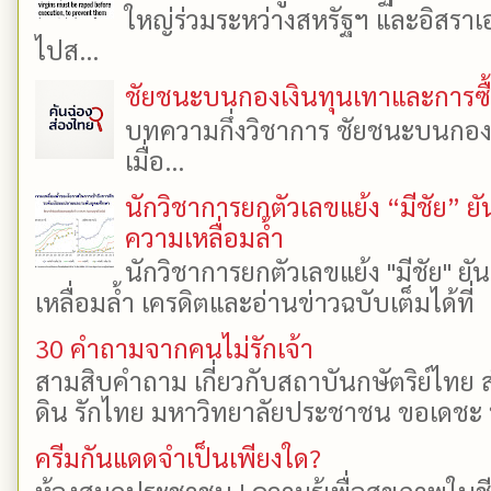
ใหญ่ร่วมระหว่างสหรัฐฯ และอิสราเอล
ไปส...
ชัยชนะบนกองเงินทุนเทาและการซื้อเ
บทความกึ่งวิชาการ ชัยชนะบนกองเงิ
เมื่อ...
นักวิชาการยกตัวเลขแย้ง “มีชัย” 
ความเหลื่อมล้ำ
นักวิชาการยกตัวเลขแย้ง "มีชัย" 
เหลื่อมล้ำ เครดิตและอ่านข่าวฉบับเต็มได้ที
30 คำถามจากคนไม่รักเจ้า
สามสิบคำถาม เกี่ยวกับสถาบันกษัตริย์ไทย ส
ดิน รักไทย มหาวิทยาลัยประชาชน ขอเดชะ ป
ครีมกันแดดจำเป็นเพียงใด?
ห้องสมุดประชาชน | ความรู้เพื่อสุขภาพในช