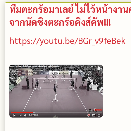
ทีมตะกร้อมาเลย์ ไม่ไว้หน้างาน
จากนัดชิงตะกร้อคิงส์คัพ!!!
https://youtu.be/BGr_v9feBek