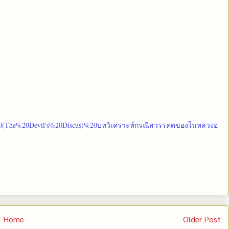
าจ%20(The%20Devil's%20Discus)%20บทวิเคราะห์กรณีสวรรคตของในหลวงอ
Home
Older Post