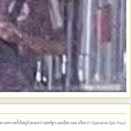
ีทางทหารครั้งใหญ่ร่วมระหว่างสหรัฐฯ และอิสราเอล (เรียกว่า Operation Epic Fury)