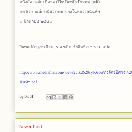
หนังสือ กงจักรปีศาจ (The Devil's Discus) (pdf)
บทวิเคราะห์กรณีสวรรคตของในหลวงอนันท์ฯ
๙ มิถุนายน ๒๔๘๙
Rayne Kruger เขียน, ร.อ.ชลิต ชัยสิทธิเวช ร.น. แปล
http://www.mediafire.com/view/2uikd628cyb3ebn/กงจักรปีศ
นันท์ฯ.pdf
By
Dr. ST
Newer Post