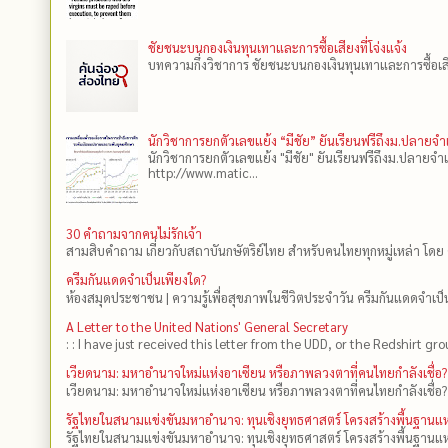
ชัยชนะบนกองเงินทุนเทาและการซื้อเสียงที่โจ่งแจ้ง
บทความกึ่งวิชาการ ชัยชนะบนกองเงินทุนเทาและการซื้อเสียงที
นักวิชาการยกตัวเลขแย้ง “มีชัย” ยันเรียนฟรีถึงม.ปลายจ
นักวิชาการยกตัวเลขแย้ง "มีชัย" ยันเรียนฟรีถึงม.ปลายจำ
http://www.matic...
30 คำถามจากคนไม่รักเจ้า
สามสิบคำถาม เกี่ยวกับสถาบันกษัตริย์ไทย สำหรับคนไทยทุกหมู่เหล่า โดย 
ครีมกันแดดจำเป็นเพียงใด?
ห้องสมุดประชาชน | ความรู้เพื่อสุขภาพในชีวิตประจำวัน ครีมกันแดดจำเป็น
A Letter to the United Nations' General Secretary
: : I have just received this letter from the UDD, or the Redshirt gro
เวียดนาม: มหาอำนาจใหม่แห่งอาเซียน หรือภาพลวงตาที่คนไทยกำลังเชื่อ?
เวียดนาม: มหาอำนาจใหม่แห่งอาเซียน หรือภาพลวงตาที่คนไทยกำลังเชื่อ?
รัฐไทยในสนามแข่งขันมหาอำนาจ: ทุนเชิงยุทธศาสตร์ โครงสร้างพื้นฐาน
รัฐไทยในสนามแข่งขันมหาอำนาจ: ทุนเชิงยุทธศาสตร์ โครงสร้างพื้นฐานแห