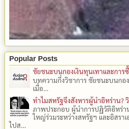
Popular Posts
ชัยชนะบนกองเงินทุนเทาและการซื้อเ
บทความกึ่งวิชาการ ชัยชนะบนกองเงิ
เมื่อ...
ทำไมสหรัฐจึงสังหารผู้นำอิหร่าน? ว
ภาพประกอบ ผู้นำการปฏิวัติอิหร่า
ใหญ่ร่วมระหว่างสหรัฐฯ และอิสราเอล
ไปส...