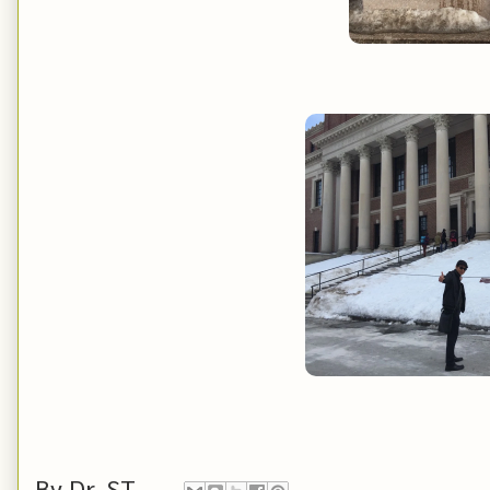
By
Dr. ST