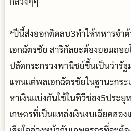
กลวงๆๆ
*ปีนี้ส่งออกติดลบ3ทำให้ทหารจ
เอกฉัตรชัย สาริกัลยะต้องยอมถอยใ
ปลัดกระกรวงพานิชย์ขึ้นเป็นว่ารั
แทนแต่พลเอกฉัตรชัยในฐานะกระเป๋าเ
หาเงินแบ่งกันใช้ในทีวีช่อง5ประยุท
เกษตรที่เป็นแหล่งเงินงบเฉียดสอ
เสียใจล่วงหน้ากับเกษตรกรที่จะต้อง