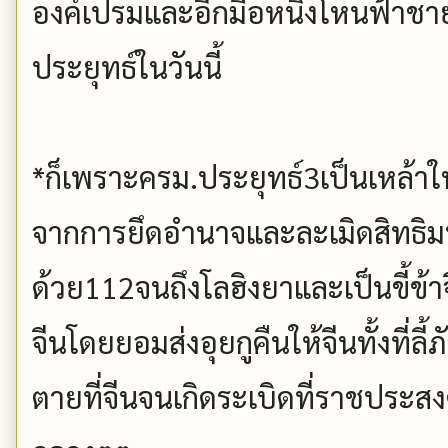
องค์เปรมและอีกมือหนึ่งโหนฟ้าชายจ
ประยุทธ์ในวันนี้
*ก็เพราะครม.ประยุทธ์3เป็นเหล้าใหม
จากการยึดอำนาจและละเมิดสิทธิม
ด้วย112จนถึงโลฮิงยาและเป็นขี้ข
จีนโดยยอมส่งอุยกูคืนให้จีนทั้งที่ลี
ตายที่จีนจนเกิดระเบิดที่ราชประสงค