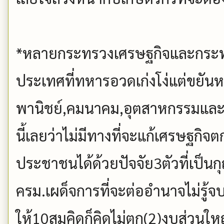
*หลายกระทรวงเศรษฐกิจและกระทร
ประเทศที่ทหารอวดเก่งโง่แต่ขยัน
พานิชย์,คมนาคม,อุตสาหกรรมแล
นี้เลยว่าไม่มีทางที่จะแก้เศรษฐก
ประชาชนได้ด้วยปัจจัย3ตัวที่เป็นก
ครม.เผด็จการที่จะต่ออำนาจไม่รู้จบ
ให้10สมคิดก็คิดไม่ตก(2)งบส่วนใ