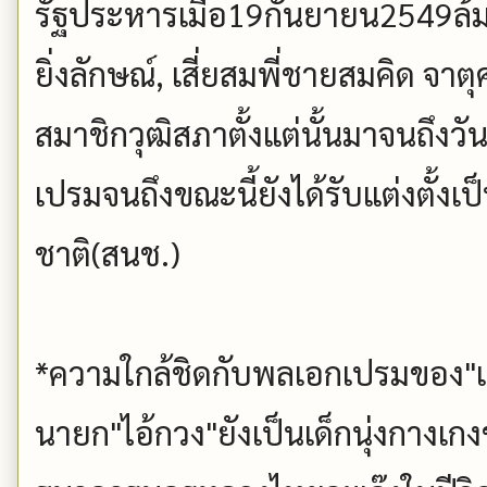
รัฐประหารเมื่อ19กันยายน2549ล้ม
ยิ่งลักษณ์, เสี่ยสมพี่ชายสมคิด จาตุศร
สมาชิกวุฒิสภาตั้งแต่นั้นมาจนถึงวันน
เปรมจนถึงขณะนี้ยังได้รับแต่งตั้งเ
ชาติ(สนช.)
*ความใกล้ชิดกับพลเอกเปรมของ"เสี่ย
นายก"ไอ้กวง"ยังเป็นเด็กนุ่งกางเกง