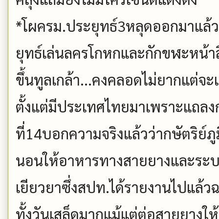
*โผครม.ประยุทธ์3หลุดออกมาแล้วก
ยุทธ์เล่นลครโกหกและกักขฬะหน้าสื
ขึ้นทูลเกล้า...คงคลอดไม่ยากแต่จะเ
ตั้งแต่มีประเทศไทยมาเพราะแถลง
ที่14บอกความจริงแล้วว่ากษัตริย์ภ
นอนให้อาหารทางสายยางและระบบ
เยียวยาซึ่งสปท.ได้รายงานไปแล้ว
ทั้งวันเสล็ดมากแม้แต่ต่อสายยางใ