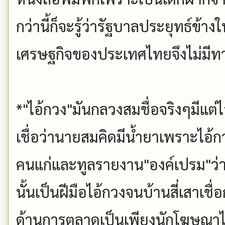
กว่านี้ก็จะรู้ว่ารัฐบาลประยุทธ์ข้างใ
เศรษฐกิจของประเทศไทยจึงไม่มีทา
*"ไอ้กวง"มันกลวงสมชื่อจริงๆมีแต่
เชื่อว่านายสมคิดมีน้ำยาเพราะไอ
คนแก่และทูลรายงาน"องค์เปรม"ว่าส
นั้นเป็นฝีมือไอ้กวงจนบ้านสี่เสาเชื
ด้านการตลาดเป็นเพียงนักโฆษณาไ