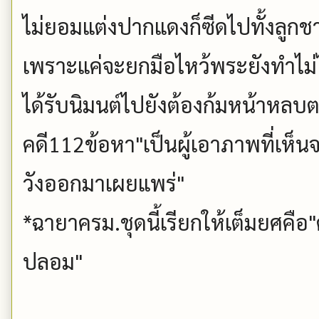
ไม่ยอมแต่งปากแดงก็ซีดไปทั้งลู
เพราะแค่จะยกมือไหว้พระยังทำไม่ไ
ได้รับนิมนต์ไปยังต้องก้มหน้าหลบ
คดี112ข้อหา"เป็นผู้เอาภาพที่เห็
วังออกมาเผยแพร่"
*ฉายาครม.ชุดนี้เรียกให้เต็มยศค
ปลอม"