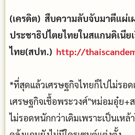
(เครดิต) สืบความลับจับมาตีแผ
ประชาธิปไตยไทยในสแกนดิเนียเว
ไทย(สปท.)
http://thaiscande
*ที่สุดแล้วเศรษฐกิจไทยก็ไปไม่รอด
เศรษฐกิจเชื้อพระวงศ์"หม่อมอุ๋ย+สม
ไม่รอดหนักกว่าเดิมเพราะเป็นเหล้า
คลุ้งแถมยังไม่มีใครเซนต์แต่งตั้ง