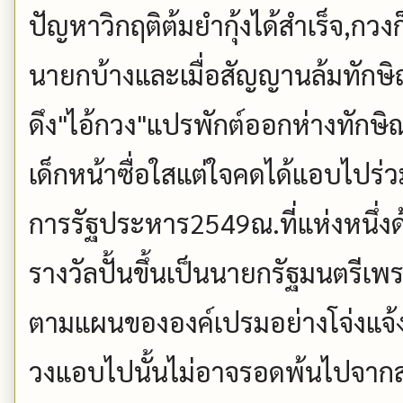
ปัญหาวิกฤติต้มยำกุ้งได้สำเร็จ,กวง
นายกบ้างและเมื่อสัญญานล้มทักษิ
ดึง"ไอ้กวง"แปรพักต์ออกห่างทักษิณ
เด็กหน้าซื่อใสแต่ใจคดได้แอบไปร่
การรัฐประหาร2549ณ.ที่แห่งหนึ่งด
รางวัลปั้นขึ้นเป็นนายกรัฐมนตรีเพ
ตามแผนขององค์เปรมอย่างโจ่งแจ้ง
วงแอบไปนั้นไม่อาจรอดพ้นไปจาก