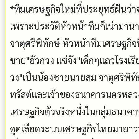
*ทีมเศรษฐกิจใหม่ที่ประยุทธ์ฝันว่
เพราะประวัติหัวหน้าทีมก็เน่ามานา
จาตุศรีพิทักษ์ หัวหน้าทีมเศรษฐกิจที่วิ
ชาย"ฮั่วกวง แซ่จัง"เด็กๆแถวโรงเร
วง"เป็นน้องชายนายสม จาตุศรีพิทั
ทรัสต์และเจ้าของธนาคารนครหลว
เศรษฐกิจตัวจริงหนึ่งในกลุ่มธนาคา
ดูดเลือดระบบเศรษฐกิจไทยมายา