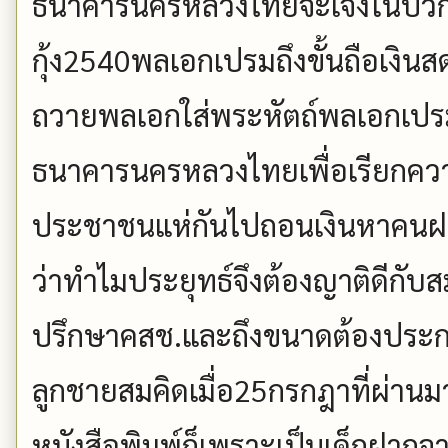
ธนาคารนครหลวงไทยจะเจ๊งในปีวิก
กุ้ง2540พลเอกเปรมถึงขั้นถือเงิน
ถวายพลเอกใส่พระหัตถ์พลเอกเปรมเพ
ธนาคารนครหลวงไทยเพื่อเรียกความเ
ประชาชนแห่กันไปถอนเงินหาคนฝากเ
ว่าทำไมประยุทธ์จึงต้องญาติดีกับสมคิ
ปรึกษาคสช.และถึงขนาดต้องประก
ลูกชายสมคิดเมื่อ25กรกฎาที่ผ่านม
หนังสือพิมพ์ก็เพราะเป็นเด็กฝากจา