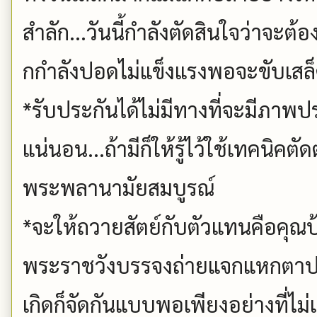
สำลัก...วันนี้กำลังตัดสินใจว่าจะต
กกำลังปอดไม่แข็งแรงพอจะขับเสล
*รับประกันได้ไม่มีทางที่จะมีภาพป
แน่นอน...ถ้ามีก็ให้รู้ไว้ใช้เทคนิคต
พระพลานามัยสมบูรณ์
*จะให้ถวายสัตย์กับตัวแทนคือคุณป้า
พระราชวังบรรจงถ่ายแจกแหกตาปร
เกิดก็จัดกันแบบพอเพียงอย่างที่ไ