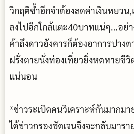
วิกฤติซ้ำอีกจำต้องลดค่าเงินหยวน,
ลงไปอีกใกล้แตะ40บาทแน่ๆ...อย่าง
ค้าถึงดาวอังคารก็ต้องอาการปางตาย
ฝรั่งตายนั่งท่องเที่ยวยิ่งหดหายช
แน่นอน
*ข่าวระเบิดคนวิเคราะห์กันมากม
ได้ข่าวกรองชัดเจนจึงจะกลับมาราย