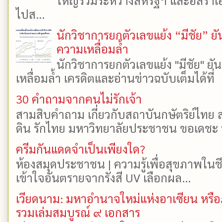
ใหญ่ร่วมระหว่างสหรัฐฯ และอิสราเอล
ไปส...
นักวิชาการยกตัวเลขแย้ง “มีชัย” 
ความเหลื่อมล้ำ
นักวิชาการยกตัวเลขแย้ง "มีชัย" 
เหลื่อมล้ำ เครดิตและอ่านข่าวฉบับเต็มได้ที
30 คำถามจากคนไม่รักเจ้า
สามสิบคำถาม เกี่ยวกับสถาบันกษัตริย์ไทย ส
ดิน รักไทย มหาวิทยาลัยประชาชน ขอเดชะ ป
ครีมกันแดดจำเป็นเพียงใด?
ห้องสมุดประชาชน | ความรู้เพื่อสุขภาพในช
เข้าใจอันตรายจากรังสี UV เลือกผล...
เวียดนาม: มหาอำนาจใหม่แห่งอาเซียน หรือ
รวมเล่มสมบูรณ์ ๙ เอกสาร