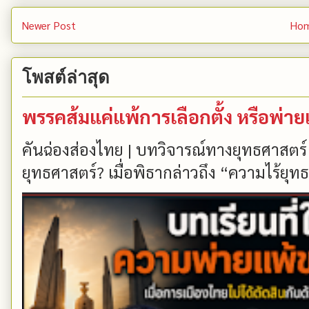
Newer Post
Ho
โพสต์ล่าสุด
พรรคส้มแค่แพ้การเลือกตั้ง หรือพ่า
คันฉ่องส่องไทย | บทวิจารณ์ทางยุทธศาสตร์
ยุทธศาสตร์? เมื่อพิธากล่าวถึง “ความไร้ยุทธ