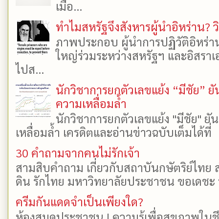
เมื่อ...
ทำไมสหรัฐจึงสังหารผู้นำอิหร่าน? ว
ภาพประกอบ ผู้นำการปฏิวัติอิหร่า
ใหญ่ร่วมระหว่างสหรัฐฯ และอิสราเอล
ไปส...
นักวิชาการยกตัวเลขแย้ง “มีชัย” 
ความเหลื่อมล้ำ
นักวิชาการยกตัวเลขแย้ง "มีชัย" 
เหลื่อมล้ำ เครดิตและอ่านข่าวฉบับเต็มได้ที
30 คำถามจากคนไม่รักเจ้า
สามสิบคำถาม เกี่ยวกับสถาบันกษัตริย์ไทย ส
ดิน รักไทย มหาวิทยาลัยประชาชน ขอเดชะ ป
ครีมกันแดดจำเป็นเพียงใด?
ห้องสมุดประชาชน | ความรู้เพื่อสุขภาพในช