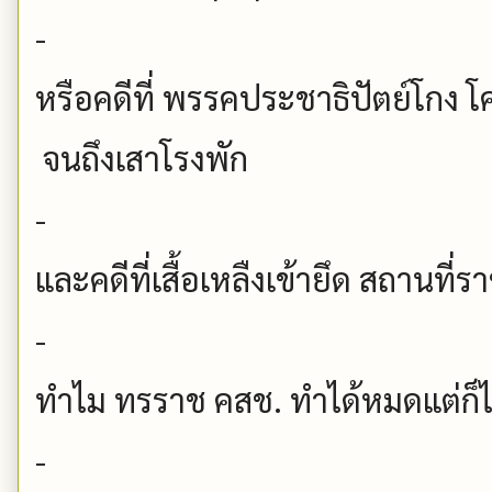
-
หรือคดีที่ พรรคประชาธิปัตย์โกง โ
จนถึงเสาโรงพัก
-
และคดีที่เสื้อเหลืงเข้ายึด สถานท
-
ทำไม ทรราช คสช. ทำได้หมดแต่ก็ไ
-