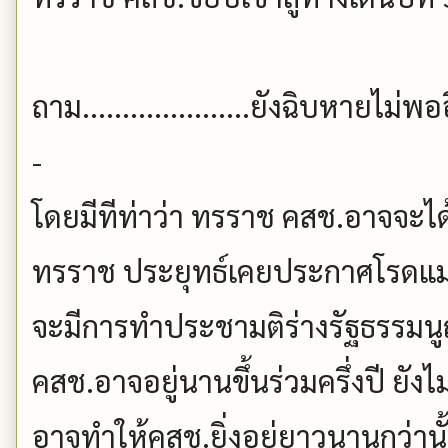
ถาม.....................ยังฉิบหายไม่พ
-
โดยมีทีท่าว่า ทรราช คสช.อาจจะได้
ทรราช ประยุทธ์เคยประกาศโรดแมปไว
จะมีการทำประชามติร่างรัฐธรรมนู
คสช.อาจอยู่นานขึ้นร่วมครึ่งปี ยังไ
อาจทำให้คสช.ยิ่งอยู่ยาวนานกว่านั้