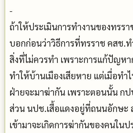
-
ถ้าให้ประเมินการทำงานของทรราช 
บอกก่อนว่าวิธีการที่ทรราช คสช.ท
สิ่งที่ไม่ควรทำ เพราะการแก้ปัญห
ทำให้บ้านเมืองเสียหาย แต่เมื่อท
ฝ่ายจะมาฆ่ากัน เพราะตอนนั้น กป
ส่วน นปช.เสื้อแดงอยู่ที่ถนนอักษะ
เข้ามาจะเกิดการฆ่ากันของคนในป