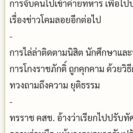
การจับคนไปเข้าค่ายทหาร เพื่อไปป
เรื่องข่าวโคมลอยอีกต่อไป
-
การไล่ล่าติดตามนิสิต นักศึกษาแ
การโกงราชภักดิ์ ถูกคุกคาม ด้วยวิธี
ทวงถามถึงความ ยุติธรรม
-
ทรราช คสช. อ้างว่าเรียกไปปรับทัศ