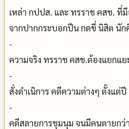
เหล่า กปปส. และ ทรราช คสช. ที่มี
จากปากกระบอกปืน กดขี่ นิสิต น
-
ความจริง ทรราช คสช.ต้องแยกแย
-
สั่งดำเนิการ คดีความต่างๆ ตั้งแต่ป
-
คดีสลายการชุมนุม จนมีคนตายกว่า