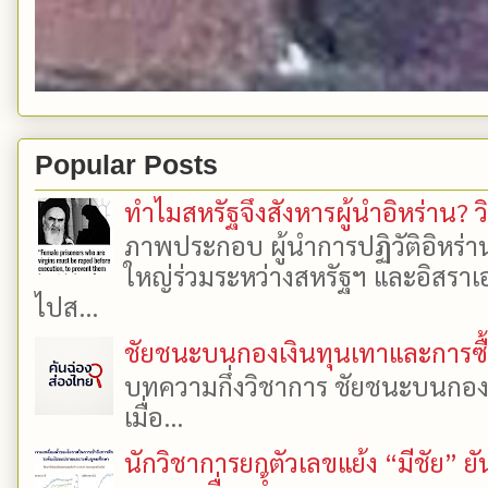
Popular Posts
ทำไมสหรัฐจึงสังหารผู้นำอิหร่าน? ว
ภาพประกอบ ผู้นำการปฏิวัติอิหร่า
ใหญ่ร่วมระหว่างสหรัฐฯ และอิสราเอล
ไปส...
ชัยชนะบนกองเงินทุนเทาและการซื้อเ
บทความกึ่งวิชาการ ชัยชนะบนกองเงิ
เมื่อ...
นักวิชาการยกตัวเลขแย้ง “มีชัย” 