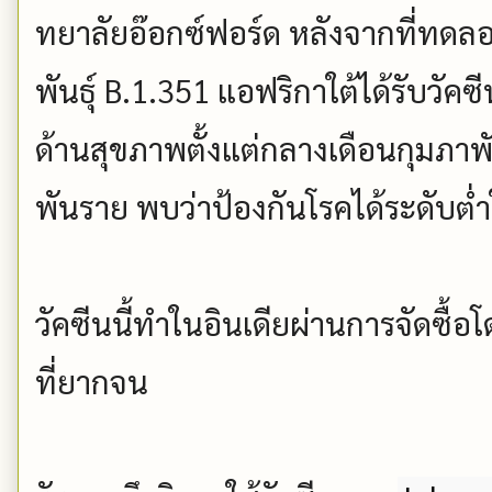
ทยาลัยอ๊อกซ์ฟอร์ด หลังจากที่ทดลอง
พันธุ์ B.1.351 แอฟริกาใต้ได้รับวั
ด้านสุขภาพตั้งแต่กลางเดือนกุมภ
พันราย พบว่าป้องกันโรคได้ระดับต่ำ
วัคซีนนี้ทำในอินเดียผ่านการจัดซื้อโ
ที่ยากจน