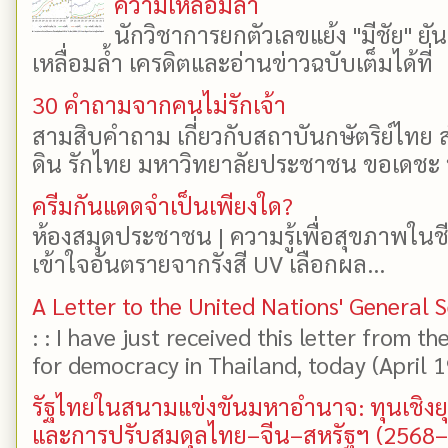
ความเหลื่อมล้ำ
นักวิชาการยกตัวเลขแย้ง "มีชัย" 
เหลื่อมล้ำ เครดิตและอ่านข่าวฉบับเต็มได้ที
30 คำถามจากคนไม่รักเจ้า
สามสิบคำถาม เกี่ยวกับสถาบันกษัตริย์ไทย ส
ดิน รักไทย มหาวิทยาลัยประชาชน ขอเดชะ ป
ครีมกันแดดจำเป็นเพียงใด?
ห้องสมุดประชาชน | ความรู้เพื่อสุขภาพในช
เข้าใจอันตรายจากรังสี UV เลือกผล...
A Letter to the United Nations' General 
: : I have just received this letter from t
for democracy in Thailand, today (April 19)
รัฐไทยในสนามแข่งขันมหาอำนาจ: ทุนเชิงย
และการปรับสมดุลไทย–จีน–สหรัฐฯ (2568