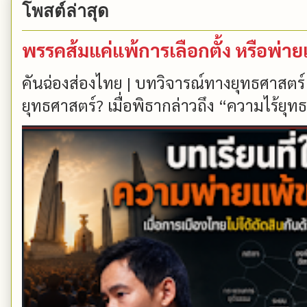
โพสต์ล่าสุด
พรรคส้มแค่แพ้การเลือกตั้ง หรือพ่า
คันฉ่องส่องไทย | บทวิจารณ์ทางยุทธศาสตร์
ยุทธศาสตร์? เมื่อพิธากล่าวถึง “ความไร้ยุทธ