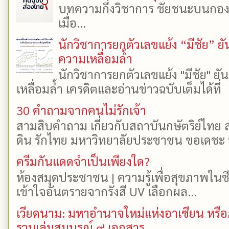
บทความกึ่งวิชาการ ชัยชนะบนกองเงิ
เมื่อ...
นักวิชาการยกตัวเลขแย้ง “มีชัย” 
ความเหลื่อมล้ำ
นักวิชาการยกตัวเลขแย้ง "มีชัย" 
เหลื่อมล้ำ เครดิตและอ่านข่าวฉบับเต็มได้ที
30 คำถามจากคนไม่รักเจ้า
สามสิบคำถาม เกี่ยวกับสถาบันกษัตริย์ไทย ส
ดิน รักไทย มหาวิทยาลัยประชาชน ขอเดชะ ป
ครีมกันแดดจำเป็นเพียงใด?
ห้องสมุดประชาชน | ความรู้เพื่อสุขภาพในช
เข้าใจอันตรายจากรังสี UV เลือกผล...
เวียดนาม: มหาอำนาจใหม่แห่งอาเซียน หรือ
รวมเล่มสมบูรณ์ ๙ เอกสาร