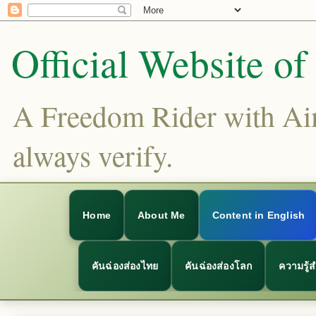
Official Website o
A Freedom Rider with Aims
always verify.
Home
About Me
Content in English
คันฉ่องส่องไทย
คันฉ่องส่องโลก
ความรู้