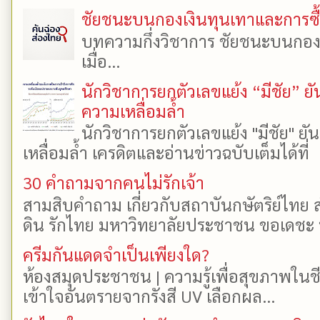
ชัยชนะบนกองเงินทุนเทาและการซื้อเ
บทความกึ่งวิชาการ ชัยชนะบนกองเงิ
เมื่อ...
นักวิชาการยกตัวเลขแย้ง “มีชัย” 
ความเหลื่อมล้ำ
นักวิชาการยกตัวเลขแย้ง "มีชัย" 
เหลื่อมล้ำ เครดิตและอ่านข่าวฉบับเต็มได้ที
30 คำถามจากคนไม่รักเจ้า
สามสิบคำถาม เกี่ยวกับสถาบันกษัตริย์ไทย ส
ดิน รักไทย มหาวิทยาลัยประชาชน ขอเดชะ ป
ครีมกันแดดจำเป็นเพียงใด?
ห้องสมุดประชาชน | ความรู้เพื่อสุขภาพในช
เข้าใจอันตรายจากรังสี UV เลือกผล...