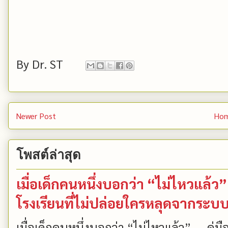
By
Dr. ST
Newer Post
Ho
โพสต์ล่าสุด
เมื่อเด็กคนหนึ่งบอกว่า “ไม่ไหวแล้
โรงเรียนที่ไม่ปล่อยใครหลุดจากระบ
เมื่อเด็กคนหนึ่งบอกว่า “ไม่ไหวแล้ว” — คู่