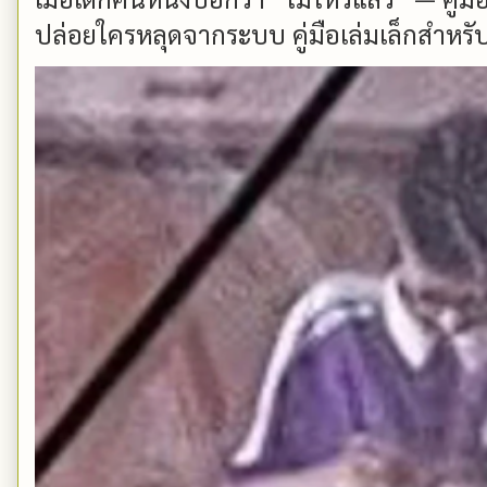
ปล่อยใครหลุดจากระบบ คู่มือเล่มเล็กสำหรับ