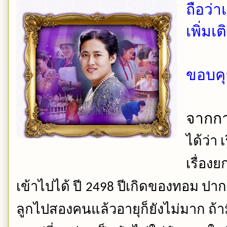
ถือว่
เพิ่มเ
ขอบคุ
จากกา
ได้ว่า
เ
เรื่อง
เข้าไปได้
ปี 
ปีเกิดของทอม
ปากแ
2498
ลูกไปสองคนแล้วอายุก็ยังไม่มาก
ถ้า