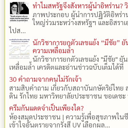
ทำไมสหรัฐจึงสังหารผู้นำอิหร่าน? ว
ภาพประกอบ ผู้นำการปฏิวัติอิหร่า
ใหญ่ร่วมระหว่างสหรัฐฯ และอิสราเอล
ไปส...
นักวิชาการยกตัวเลขแย้ง “มีชัย” 
ความเหลื่อมล้ำ
นักวิชาการยกตัวเลขแย้ง "มีชัย" 
เหลื่อมล้ำ เครดิตและอ่านข่าวฉบับเต็มได้ที
30 คำถามจากคนไม่รักเจ้า
สามสิบคำถาม เกี่ยวกับสถาบันกษัตริย์ไทย ส
ดิน รักไทย มหาวิทยาลัยประชาชน ขอเดชะ ป
ครีมกันแดดจำเป็นเพียงใด?
ห้องสมุดประชาชน | ความรู้เพื่อสุขภาพในช
เข้าใจอันตรายจากรังสี UV เลือกผล...