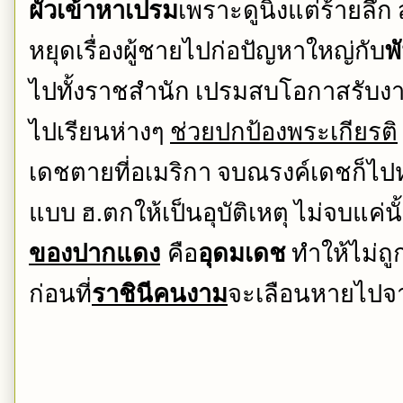
ผัวเข้าหาเปรม
เพราะดูนิ่งแต่ร้ายลึก
หยุดเรื่องผู้ชายไปก่อปัญหาใหญ่กับ
พ
ไปทั้งราชสำนัก
เปรมสบโอกาสรับงา
ไปเรียนห่างๆ
ช่วยปกป้องพระเกียรติ
เดชตายที่อเมริกา
จบณรงค์เดชก็ไป
แบบ
ฮ
ตกให้เป็นอุบัติเหตุ
ไม่จบแค่นั
.
ของปากแดง
 คือ
อุดมเดช
ทำให้ไม่ถู
ก่อนที่
ราชินีคนงาม
จะเลือนหายไปจ