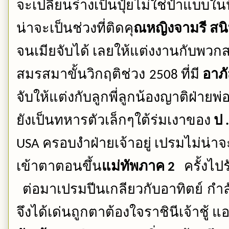
จะเปลี่ยนร่างเป็นปุ๋ยไม่ใช่ป๋าแบบในป
น่าจะเป็นช่วงที่ติดคุ
ณหญิงจามรี
สนิ
จนเมียจับได้
เลยให้แต่งงานกับพวกส
สมรสมาขั้นวิกฤติช่วง 
ที่มี
อาภ
2508 
จับให้แต่งกับ
ลูกพี่ลูกน้องญาติฝ่ายพ่
ยังเป็นทหารตัวเล็กๆใต้ร่มเงาของ
ป
 .
ครอบงำฝ่ายเจ้าอยู่
เปรมไม่น่าจ
USA 
เข้าตาตอนขึ้น
แม่ทัพภาค
ครั้งไ
 2
ต่อมาเปรมปีนเกลียวกับอาทิตย์ กำล
จึงได้เด่นถูกตาต้องใจราชินีเจ้าชู้
แอ