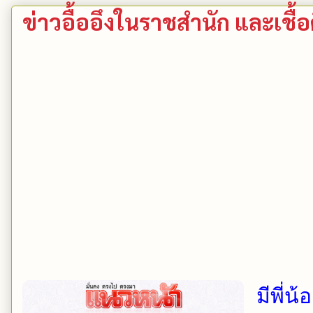
ข่าวอื้ออึงในราชสำนัก และเชื
มีพี่น