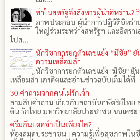
ทำไมสหรัฐจึงสังหารผู้นำอิหร่าน? ว
ภาพประกอบ ผู้นำการปฏิวัติอิหร่า
ใหญ่ร่วมระหว่างสหรัฐฯ และอิสราเอล
ไปส...
นักวิชาการยกตัวเลขแย้ง “มีชัย” 
ความเหลื่อมล้ำ
นักวิชาการยกตัวเลขแย้ง "มีชัย" 
เหลื่อมล้ำ เครดิตและอ่านข่าวฉบับเต็มได้ที
30 คำถามจากคนไม่รักเจ้า
สามสิบคำถาม เกี่ยวกับสถาบันกษัตริย์ไทย ส
ดิน รักไทย มหาวิทยาลัยประชาชน ขอเดชะ ป
ครีมกันแดดจำเป็นเพียงใด?
ห้องสมุดประชาชน | ความรู้เพื่อสุขภาพในช