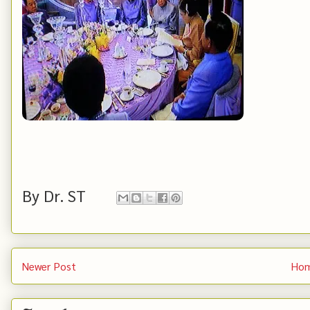
By
Dr. ST
Newer Post
Ho