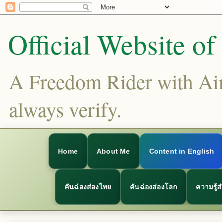
Official Website o
A Freedom Rider with Aims
always verify.
Home
About Me
Content in English
คันฉ่องส่องไทย
คันฉ่องส่องโลก
ความรู้