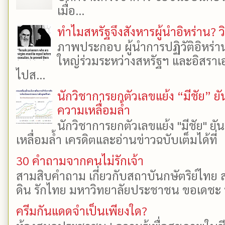
เมื่อ...
ทำไมสหรัฐจึงสังหารผู้นำอิหร่าน? ว
ภาพประกอบ ผู้นำการปฏิวัติอิหร่า
ใหญ่ร่วมระหว่างสหรัฐฯ และอิสราเอล
ไปส...
นักวิชาการยกตัวเลขแย้ง “มีชัย” 
ความเหลื่อมล้ำ
นักวิชาการยกตัวเลขแย้ง "มีชัย" 
เหลื่อมล้ำ เครดิตและอ่านข่าวฉบับเต็มได้ที
30 คำถามจากคนไม่รักเจ้า
สามสิบคำถาม เกี่ยวกับสถาบันกษัตริย์ไทย ส
ดิน รักไทย มหาวิทยาลัยประชาชน ขอเดชะ ป
ครีมกันแดดจำเป็นเพียงใด?