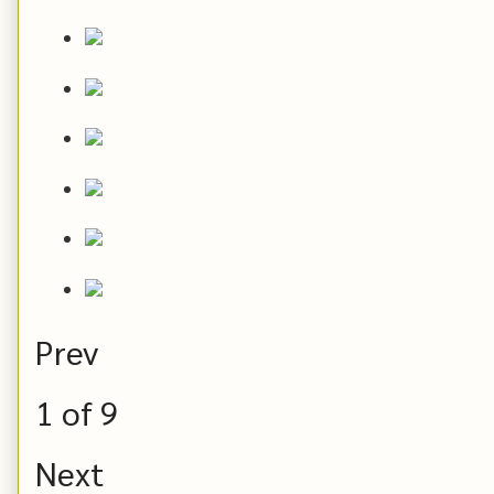
Prev
1
of
9
Next