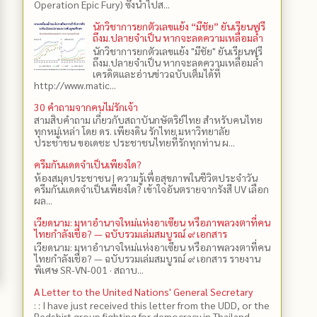
Operation Epic Fury) ซึ่งนำไปส...
นักวิชาการยกตัวเลขแย้ง “มีชัย” ยันเรียนฟรี
ถึงม.ปลายจำเป็น หากจะลดความเหลื่อมล้ำ
นักวิชาการยกตัวเลขแย้ง "มีชัย" ยันเรียนฟรี
ถึงม.ปลายจำเป็น หากจะลดความเหลื่อมล้ำ
เครดิตและอ่านข่าวฉบับเต็มได้ที่
http://www.matic...
30 คำถามจากคนไม่รักเจ้า
สามสิบคำถาม เกี่ยวกับสถาบันกษัตริย์ไทย สำหรับคนไทย
ทุกหมู่เหล่า โดย ดร.​ เพียงดิน รักไทย มหาวิทยาลัย
ประชาชน ขอเดชะ ประชาชนไทยที่รักทุกท่าน ผ...
ครีมกันแดดจำเป็นเพียงใด?
ห้องสมุดประชาชน | ความรู้เพื่อสุขภาพในชีวิตประจำวัน
ครีมกันแดดจำเป็นเพียงใด? เข้าใจอันตรายจากรังสี UV เลือก
ผล...
เวียดนาม: มหาอำนาจใหม่แห่งอาเซียน หรือภาพลวงตาที่คน
ไทยกำลังเชื่อ? — ฉบับรวมเล่มสมบูรณ์ ๙ เอกสาร
เวียดนาม: มหาอำนาจใหม่แห่งอาเซียน หรือภาพลวงตาที่คน
ไทยกำลังเชื่อ? — ฉบับรวมเล่มสมบูรณ์ ๙ เอกสาร รายงาน
พิเศษ SR-VN-001 · สถาบ...
A Letter to the United Nations' General Secretary
: : I have just received this letter from the UDD, or the
Redshirt group fighting for democracy in Thailand,