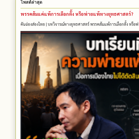
โพสต์ล่าสุด
พรรคส้มแค่แพ้การเลือกตั้ง หรือพ่ายแพ้ทางยุทธศาสตร์?
คันฉ่องส่องไทย | บทวิจารณ์ทางยุทธศาสตร์ พรรคส้มแพ้การเลือกตั้ง หรือพ่