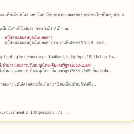
ดร.​ เพียงดิน รักไทย มหาวิทยาลัยประชาชน ขอเดชะ ประชาชนไทยที่รักทุกท่าน ผ...
เพียงใด? เข้าใจอันตรายจากรังสี UV เลือกผล...
 — ฉบับรวมเล่มสมบูรณ์ ๙ เอกสาร
 — ฉบับรวมเล่มสมบูรณ์ ๙ เอกสาร รายงานพิเศษ SR-VN-001 · สถาบ...
up fighting for democracy in Thailand, today (April 19). I believe th...
แห่งอำนาจ และการปรับสมดุลไทย–จีน–สหรัฐฯ (2568–2569)
่งอำนาจ และการปรับสมดุลไทย–จีน–สหรัฐฯ (2568–2569) คันฉ่องส่อ...
ยอย่าง แต่ไม่ค่อยสอนเรื่องเงิน? เราเรียนเพื่อเตรียมตัวใช้ชีว...
e Exit Examination 100 questions · A1 →...