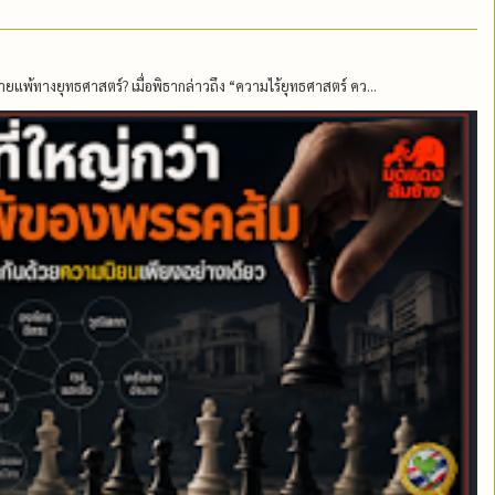
ายแพ้ทางยุทธศาสตร์? เมื่อพิธากล่าวถึง “ความไร้ยุทธศาสตร์ คว...