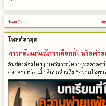
Newer Post
Ho
โพสต์ล่าสุด
พรรคส้มแค่แพ้การเลือกตั้ง หรือพ่า
คันฉ่องส่องไทย | บทวิจารณ์ทางยุทธศาสตร์
ยุทธศาสตร์? เมื่อพิธากล่าวถึง “ความไร้ยุทธ