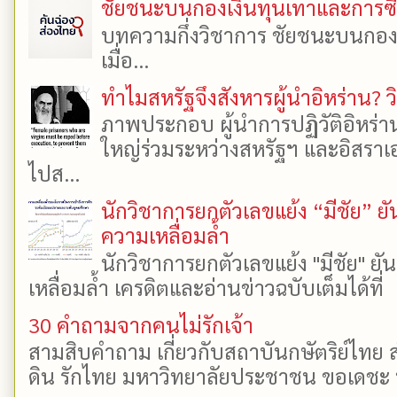
ชัยชนะบนกองเงินทุนเทาและการซื้อเ
บทความกึ่งวิชาการ ชัยชนะบนกองเงิ
เมื่อ...
ทำไมสหรัฐจึงสังหารผู้นำอิหร่าน? ว
ภาพประกอบ ผู้นำการปฏิวัติอิหร่า
ใหญ่ร่วมระหว่างสหรัฐฯ และอิสราเอล
ไปส...
นักวิชาการยกตัวเลขแย้ง “มีชัย” 
ความเหลื่อมล้ำ
นักวิชาการยกตัวเลขแย้ง "มีชัย" 
เหลื่อมล้ำ เครดิตและอ่านข่าวฉบับเต็มได้ที
30 คำถามจากคนไม่รักเจ้า
สามสิบคำถาม เกี่ยวกับสถาบันกษัตริย์ไทย ส
ดิน รักไทย มหาวิทยาลัยประชาชน ขอเดชะ ป