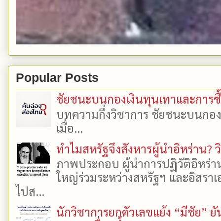
Popular Posts
ชัยชนะบนกองเงินทุนเทาและการซื้อเ
บทความกึ่งวิชาการ ชัยชนะบนกองเงิ
เมื่อ...
ทำไมสหรัฐจึงสังหารผู้นำอิหร่าน? ว
ภาพประกอบ ผู้นำการปฏิวัติอิหร่า
ใหญ่ร่วมระหว่างสหรัฐฯ และอิสราเอล
ไปส...
นักวิชาการยกตัวเลขแย้ง “มีชัย” 