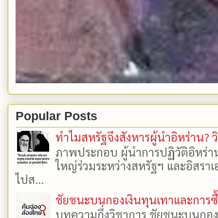
Popular Posts
ทำไมสหรัฐจึงสังหารผู้นำอิหร่าน? ว
ภาพประกอบ ผู้นำการปฏิวัติอิหร่า
ใหญ่ร่วมระหว่างสหรัฐฯ และอิสราเอล
ไปส...
ชัยชนะบนกองเงินทุนเทาและการซื้อเ
บทความกึ่งวิชาการ ชัยชนะบนกองเงิ