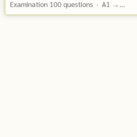
Examination 100 questions · A1 →...