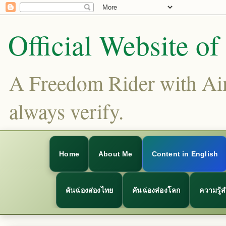
Official Website o
A Freedom Rider with Aims
always verify.
Home
About Me
Content in English
คันฉ่องส่องไทย
คันฉ่องส่องโลก
ความรู้