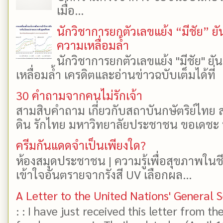
เมื่อ...
นักวิชาการยกตัวเลขแย้ง “มีชัย” 
ความเหลื่อมล้ำ
นักวิชาการยกตัวเลขแย้ง "มีชัย" 
เหลื่อมล้ำ เครดิตและอ่านข่าวฉบับเต็มได้ที
30 คำถามจากคนไม่รักเจ้า
สามสิบคำถาม เกี่ยวกับสถาบันกษัตริย์ไทย ส
ดิน รักไทย มหาวิทยาลัยประชาชน ขอเดชะ ป
ครีมกันแดดจำเป็นเพียงใด?
ห้องสมุดประชาชน | ความรู้เพื่อสุขภาพในช
เข้าใจอันตรายจากรังสี UV เลือกผล...
A Letter to the United Nations' General 
: : I have just received this letter from t