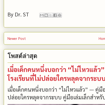
By
Dr. ST
Newer Post
Ho
โพสต์ล่าสุด
เมื่อเด็กคนหนึ่งบอกว่า “ไม่ไหวแล้
โรงเรียนที่ไม่ปล่อยใครหลุดจากระบ
เมื่อเด็กคนหนึ่งบอกว่า “ไม่ไหวแล้ว” — คู่
ปล่อยใครหลุดจากระบบ คู่มือเล่มเล็กสำหรับ