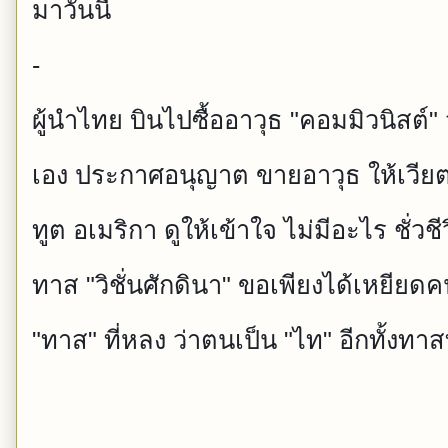
มาวันนี้
-
ผู้นำไทย บินไปซื้ออาวุธ "คอมมิวนิสต์"
เอง ประกาศอนุญาต ขายอาวุธ ให้เวีย
ทูต อเมริกา ดูให้เข้าใจ ไม่มีอะไร ชั่วช
ทาส "วิชั่นศักดินา" ขอเพียงได้เหยียดคน
"ทาส" ที่หลง ว่าตนเป็น "ไท" อีกทั้งทาสท