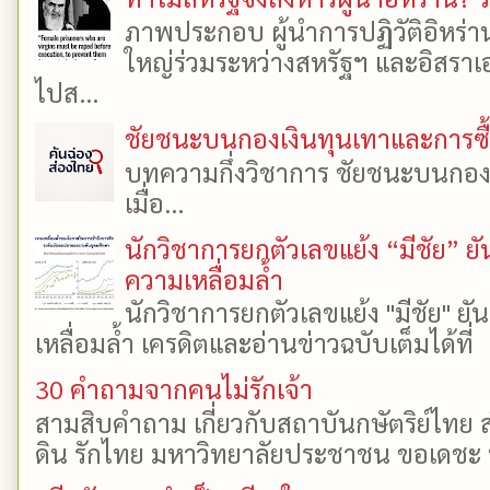
ภาพประกอบ ผู้นำการปฏิวัติอิหร่า
ใหญ่ร่วมระหว่างสหรัฐฯ และอิสราเอล
ไปส...
ชัยชนะบนกองเงินทุนเทาและการซื้อเ
บทความกึ่งวิชาการ ชัยชนะบนกองเงิ
เมื่อ...
นักวิชาการยกตัวเลขแย้ง “มีชัย” 
ความเหลื่อมล้ำ
นักวิชาการยกตัวเลขแย้ง "มีชัย" 
เหลื่อมล้ำ เครดิตและอ่านข่าวฉบับเต็มได้ที
30 คำถามจากคนไม่รักเจ้า
สามสิบคำถาม เกี่ยวกับสถาบันกษัตริย์ไทย ส
ดิน รักไทย มหาวิทยาลัยประชาชน ขอเดชะ ป