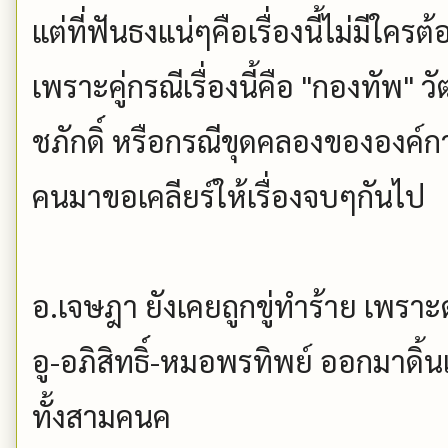
แต่ที่ฟันธงแน่ๆคือเรื่องนี้ไม่มีใค
เพราะคู่กรณีเรื่องนี้คือ "กองทัพ
ชภักดิ์ หรือกรณีขุดคลองขององค์ก
คนมาขอเคลียร์ให้เรื่องจบๆกันไป
อ.เจษฎา ยังเคยถูกขู่ทำร้าย เพราะด
อู-อภิสิทธิ์-หมอพรทิพย์ ออกมาดิ้นแ
ทั้งสามคนค