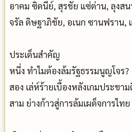
อาคม ซิดนีย์, สุรชัย แซ่ด่าน, ลุง
จรัล ดิษฐาภิชัย, อเนก ซานฟราน, 
ประเด็นสำคัญ
หนึ่ง ทำไมต้องล้มรัฐธรรมนูญโจร?
สอง เล่ห์ร้ายเบื้องหลังเกมประชามต
สาม ย่างก้าวสู่การล้มเผด็จการไท