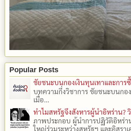
Popular Posts
ชัยชนะบนกองเงินทุนเทาและการซื้อเ
บทความกึ่งวิชาการ ชัยชนะบนกองเงิ
เมื่อ...
ทำไมสหรัฐจึงสังหารผู้นำอิหร่าน? ว
ภาพประกอบ ผู้นำการปฏิวัติอิหร่า
ใหญ่ร่วมระหว่างสหรัฐฯ และอิสราเอล