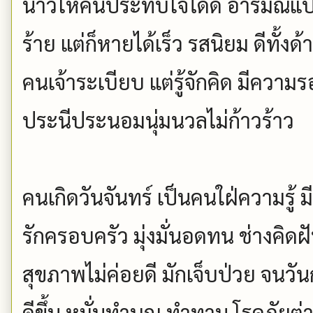
น้าวให้คนประทับใจได้ดี อารมณ์แ
ร้าย แต่ก็หายได้เร็ว รสนิยม ดีทั้ง
คนเจ้าระเบียบ แต่รู้จักคิด มีควา
ประนีประนอมนุ่มนวลไม่ก้าวร้าว
คนเกิดวันจันทร์ เป็นคนใฝ่ความรู้
รักครอบครัว มุ่งมั่นอดทน ช่างคิดฝั
สุขภาพไม่ค่อยดี มักเจ็บป่วย จนว
ดีขึ้น หมั่นทำบุญ ทำทาน โรคภั