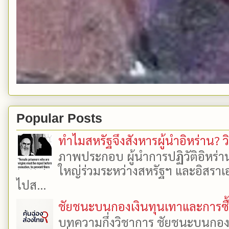
Popular Posts
ทำไมสหรัฐจึงสังหารผู้นำอิหร่าน? ว
ภาพประกอบ ผู้นำการปฏิวัติอิหร่า
ใหญ่ร่วมระหว่างสหรัฐฯ และอิสราเอล
ไปส...
ชัยชนะบนกองเงินทุนเทาและการซื้อเ
บทความกึ่งวิชาการ ชัยชนะบนกองเงิ