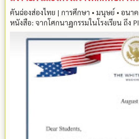
คันฉ่องส่องไทย | การศึกษา • มนุษย์ • อนาคต
หนังสือ: จากโศกนาฏกรรมในโรงเรียน ถึง PIS