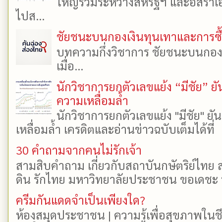
ใหญ่ร่วมระหว่างสหรัฐฯ และอิสราเอล
ไปส...
ชัยชนะบนกองเงินทุนเทาและการซื้อเ
บทความกึ่งวิชาการ ชัยชนะบนกองเงิ
เมื่อ...
นักวิชาการยกตัวเลขแย้ง “มีชัย” 
ความเหลื่อมล้ำ
นักวิชาการยกตัวเลขแย้ง "มีชัย" 
เหลื่อมล้ำ เครดิตและอ่านข่าวฉบับเต็มได้ที
30 คำถามจากคนไม่รักเจ้า
สามสิบคำถาม เกี่ยวกับสถาบันกษัตริย์ไทย ส
ดิน รักไทย มหาวิทยาลัยประชาชน ขอเดชะ ป
ครีมกันแดดจำเป็นเพียงใด?
ห้องสมุดประชาชน | ความรู้เพื่อสุขภาพในช