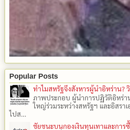
Popular Posts
ทำไมสหรัฐจึงสังหารผู้นำอิหร่าน? ว
ภาพประกอบ ผู้นำการปฏิวัติอิหร่า
ใหญ่ร่วมระหว่างสหรัฐฯ และอิสราเอล
ไปส...
ชัยชนะบนกองเงินทุนเทาและการซื้อเ