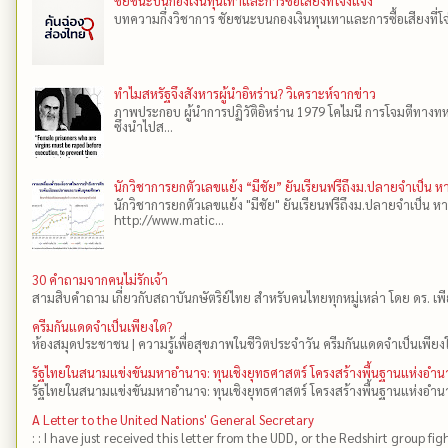
ชัยชนะบนกองเงินทุนเทาและการซื้อเสียงที่โจ่งแจ้ง
บทความกึ่งวิชาการ ชัยชนะบนกองเงินทุนเทาและการซื้อเสียงที่โจ่งแ
ทำไมสหรัฐจึงสังหารผู้นำอิหร่าน? วิเคราะห์จากข่าว
ภาพประกอบ ผู้นำการปฏิวัติอิหร่าน 1979 โคไมนี การโจมตีทางทห
ซึ่งนำไปส...
นักวิชาการยกตัวเลขแย้ง “มีชัย” ยันเรียนฟรีถึงม.ปลายจำเป็น 
นักวิชาการยกตัวเลขแย้ง "มีชัย" ยันเรียนฟรีถึงม.ปลายจำเป็น ห
http://www.matic...
30 คำถามจากคนไม่รักเจ้า
สามสิบคำถาม เกี่ยวกับสถาบันกษัตริย์ไทย สำหรับคนไทยทุกหมู่เหล่า โดย ดร.​ เ
ครีมกันแดดจำเป็นเพียงใด?
ห้องสมุดประชาชน | ความรู้เพื่อสุขภาพในชีวิตประจำวัน ครีมกันแดดจำเป็นเพียงใ
รัฐไทยในสนามแข่งขันมหาอำนาจ: ทุนเชิงยุทธศาสตร์ โครงสร้างพื้นฐานแห่งอ
รัฐไทยในสนามแข่งขันมหาอำนาจ: ทุนเชิงยุทธศาสตร์ โครงสร้างพื้นฐานแห่งอำน
A Letter to the United Nations' General Secretary
: : I have just received this letter from the UDD, or the Redshirt group fig