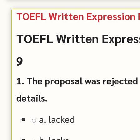
TOEFL Written Expression P
TOEFL Written Express
9
1. The proposal was rejected b
details.
a. lacked
b. lacks