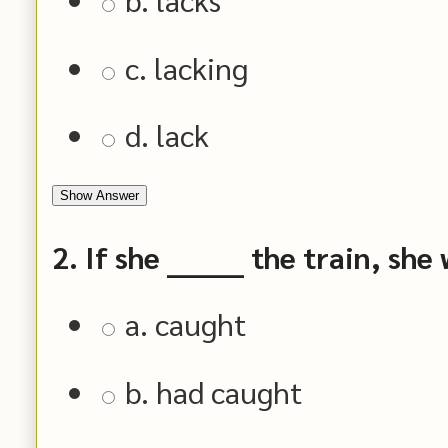
c. lacking
d. lack
Show Answer
2. If she _______ the train, s
a. caught
b. had caught