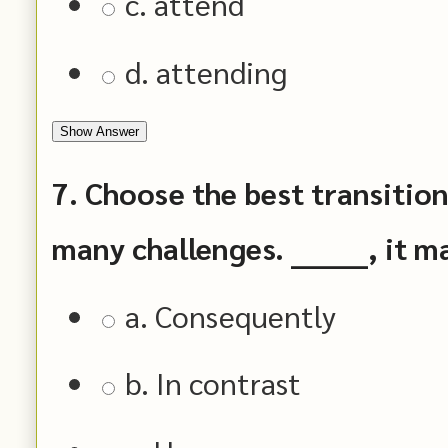
c. attend
d. attending
Show Answer
7. Choose the best transitio
many challenges. _______, it m
a. Consequently
b. In contrast