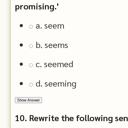
promising.'
a. seem
b. seems
c. seemed
d. seeming
Show Answer
10. Rewrite the following sen