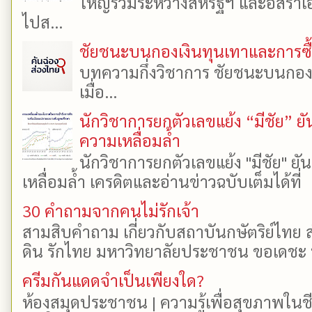
ใหญ่ร่วมระหว่างสหรัฐฯ และอิสราเอล
ไปส...
ชัยชนะบนกองเงินทุนเทาและการซื้อเ
บทความกึ่งวิชาการ ชัยชนะบนกองเงิ
เมื่อ...
นักวิชาการยกตัวเลขแย้ง “มีชัย” 
ความเหลื่อมล้ำ
นักวิชาการยกตัวเลขแย้ง "มีชัย" 
เหลื่อมล้ำ เครดิตและอ่านข่าวฉบับเต็มได้ที
30 คำถามจากคนไม่รักเจ้า
สามสิบคำถาม เกี่ยวกับสถาบันกษัตริย์ไทย ส
ดิน รักไทย มหาวิทยาลัยประชาชน ขอเดชะ ป
ครีมกันแดดจำเป็นเพียงใด?
ห้องสมุดประชาชน | ความรู้เพื่อสุขภาพในช