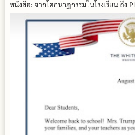
หนังสือ: จากโศกนาฏกรรมในโรงเรียน ถึง PIS