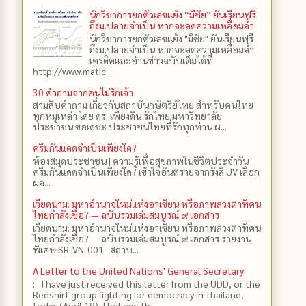
นักวิชาการยกตัวเลขแย้ง “มีชัย” ยันเรียนฟรี
ถึงม.ปลายจำเป็น หากจะลดความเหลื่อมล้ำ
นักวิชาการยกตัวเลขแย้ง "มีชัย" ยันเรียนฟรี
ถึงม.ปลายจำเป็น หากจะลดความเหลื่อมล้ำ
เครดิตและอ่านข่าวฉบับเต็มได้ที่
http://www.matic...
30 คำถามจากคนไม่รักเจ้า
สามสิบคำถาม เกี่ยวกับสถาบันกษัตริย์ไทย สำหรับคนไทย
ทุกหมู่เหล่า โดย ดร.​ เพียงดิน รักไทย มหาวิทยาลัย
ประชาชน ขอเดชะ ประชาชนไทยที่รักทุกท่าน ผ...
ครีมกันแดดจำเป็นเพียงใด?
ห้องสมุดประชาชน | ความรู้เพื่อสุขภาพในชีวิตประจำวัน
ครีมกันแดดจำเป็นเพียงใด? เข้าใจอันตรายจากรังสี UV เลือก
ผล...
เวียดนาม: มหาอำนาจใหม่แห่งอาเซียน หรือภาพลวงตาที่คน
ไทยกำลังเชื่อ? — ฉบับรวมเล่มสมบูรณ์ ๙ เอกสาร
เวียดนาม: มหาอำนาจใหม่แห่งอาเซียน หรือภาพลวงตาที่คน
ไทยกำลังเชื่อ? — ฉบับรวมเล่มสมบูรณ์ ๙ เอกสาร รายงาน
พิเศษ SR-VN-001 · สถาบ...
A Letter to the United Nations' General Secretary
: : I have just received this letter from the UDD, or the
Redshirt group fighting for democracy in Thailand,
today (April 19). I believe th...