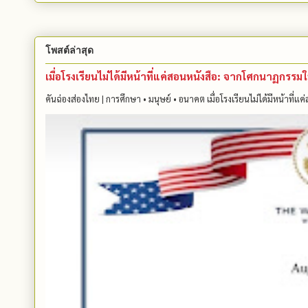
โพสต์ล่าสุด
เมื่อโรงเรียนไม่ได้มีหน้าที่แค่สอนหนังสือ: จากโศกนาฏกรร
คันฉ่องส่องไทย | การศึกษา • มนุษย์ • อนาคต เมื่อโรงเรียนไม่ได้มีหน้าที่