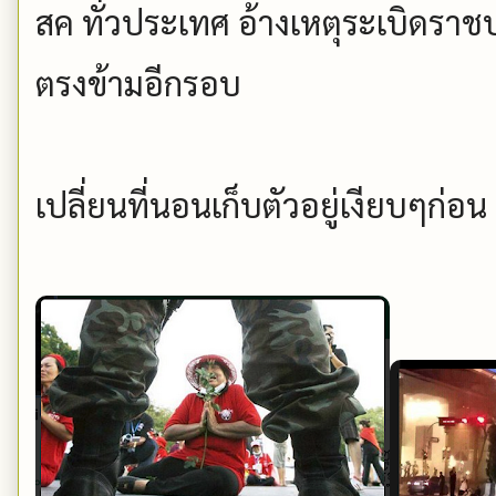
สค ทั่วประเทศ อ้างเหตุระเบิดราช
ตรงข้ามอีกรอบ
เปลี่ยนที่นอนเก็บตัวอยู่เงียบๆก่อ