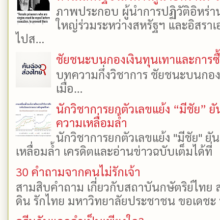
ภาพประกอบ ผู้นำการปฏิวัติอิหร่า
ใหญ่ร่วมระหว่างสหรัฐฯ และอิสราเอล
ไปส...
ชัยชนะบนกองเงินทุนเทาและการซื้อเ
บทความกึ่งวิชาการ ชัยชนะบนกองเงิ
เมื่อ...
นักวิชาการยกตัวเลขแย้ง “มีชัย” 
ความเหลื่อมล้ำ
นักวิชาการยกตัวเลขแย้ง "มีชัย" 
เหลื่อมล้ำ เครดิตและอ่านข่าวฉบับเต็มได้ที
30 คำถามจากคนไม่รักเจ้า
สามสิบคำถาม เกี่ยวกับสถาบันกษัตริย์ไทย ส
ดิน รักไทย มหาวิทยาลัยประชาชน ขอเดชะ ป