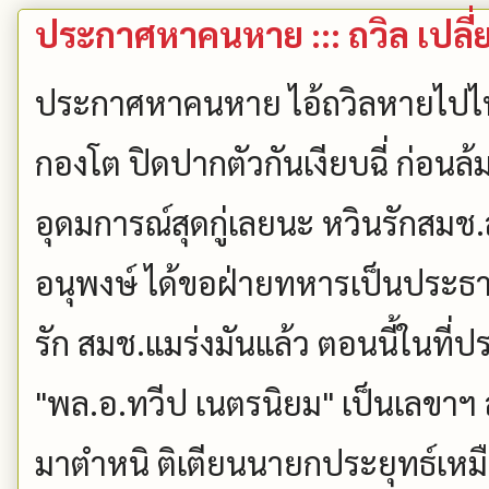
ประกาศหาคนหาย ::: ถวิล เปลี่
ประกาศหาคนหาย ไอ้ถวิลหายไปไหน
กองโต ปิดปากตัวกันเงียบฉี่ ก่อนล้มร
อุดมการณ์สุดกู่เลยนะ หวินรักสมช.
อนุพงษ์ ได้ขอฝ่ายทหารเป็นประธ
รัก สมช.แมร่งมันแล้ว ตอนนี้ในที่ป
"พล.อ.ทวีป เนตรนิยม" เป็นเลขาฯ 
มาตำหนิ ติเตียนนายกประยุทธ์เหม