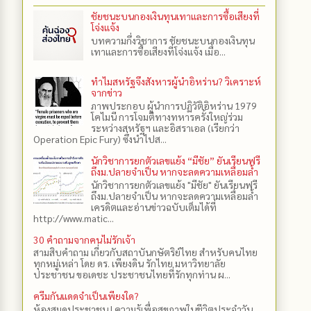
ชัยชนะบนกองเงินทุนเทาและการซื้อเสียงที่
โจ่งแจ้ง
บทความกึ่งวิชาการ ชัยชนะบนกองเงินทุน
เทาและการซื้อเสียงที่โจ่งแจ้ง เมื่อ...
ทำไมสหรัฐจึงสังหารผู้นำอิหร่าน? วิเคราะห์
จากข่าว
ภาพประกอบ ผู้นำการปฏิวัติอิหร่าน 1979
โคไมนี การโจมตีทางทหารครั้งใหญ่ร่วม
ระหว่างสหรัฐฯ และอิสราเอล (เรียกว่า
Operation Epic Fury) ซึ่งนำไปส...
นักวิชาการยกตัวเลขแย้ง “มีชัย” ยันเรียนฟรี
ถึงม.ปลายจำเป็น หากจะลดความเหลื่อมล้ำ
นักวิชาการยกตัวเลขแย้ง "มีชัย" ยันเรียนฟรี
ถึงม.ปลายจำเป็น หากจะลดความเหลื่อมล้ำ
เครดิตและอ่านข่าวฉบับเต็มได้ที่
http://www.matic...
30 คำถามจากคนไม่รักเจ้า
สามสิบคำถาม เกี่ยวกับสถาบันกษัตริย์ไทย สำหรับคนไทย
ทุกหมู่เหล่า โดย ดร.​ เพียงดิน รักไทย มหาวิทยาลัย
ประชาชน ขอเดชะ ประชาชนไทยที่รักทุกท่าน ผ...
ครีมกันแดดจำเป็นเพียงใด?
ห้องสมุดประชาชน | ความรู้เพื่อสุขภาพในชีวิตประจำวัน