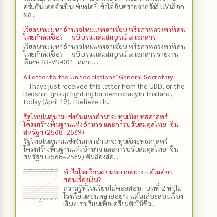
ครีมกันแดดจำเป็นเพียงใด? เข้าใจอันตรายจากรังสี UV เลือก
ผล...
เวียดนาม: มหาอำนาจใหม่แห่งอาเซียน หรือภาพลวงตาที่คน
ไทยกำลังเชื่อ? — ฉบับรวมเล่มสมบูรณ์ ๙ เอกสาร
เวียดนาม: มหาอำนาจใหม่แห่งอาเซียน หรือภาพลวงตาที่คน
ไทยกำลังเชื่อ? — ฉบับรวมเล่มสมบูรณ์ ๙ เอกสาร รายงาน
พิเศษ SR-VN-001 · สถาบ...
A Letter to the United Nations' General Secretary
: : I have just received this letter from the UDD, or the
Redshirt group fighting for democracy in Thailand,
today (April 19). I believe th...
รัฐไทยในสนามแข่งขันมหาอำนาจ: ทุนเชิงยุทธศาสตร์
โครงสร้างพื้นฐานแห่งอำนาจ และการปรับสมดุลไทย–จีน–
สหรัฐฯ (2568–2569)
รัฐไทยในสนามแข่งขันมหาอำนาจ: ทุนเชิงยุทธศาสตร์
โครงสร้างพื้นฐานแห่งอำนาจ และการปรับสมดุลไทย–จีน–
สหรัฐฯ (2568–2569) คันฉ่องส่อ...
ทำไมโรงเรียนสอนหลายอย่าง แต่ไม่ค่อย
สอนเรื่องเงิน?
ความรู้ที่โรงเรียนไม่ค่อยสอน · บทที่ 2 ทำไม
โรงเรียนสอนหลายอย่าง แต่ไม่ค่อยสอนเรื่อง
เงิน? เราเรียนเพื่อเตรียมตัวใช้ชีว...