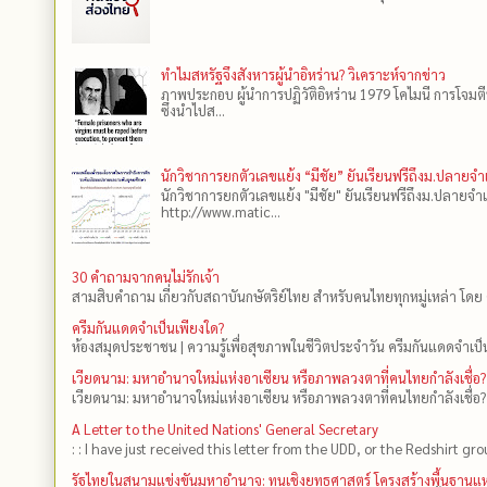
ทำไมสหรัฐจึงสังหารผู้นำอิหร่าน? วิเคราะห์จากข่าว
ภาพประกอบ ผู้นำการปฏิวัติอิหร่าน 1979 โคไมนี การโจมต
ซึ่งนำไปส...
นักวิชาการยกตัวเลขแย้ง “มีชัย” ยันเรียนฟรีถึงม.ปลายจ
นักวิชาการยกตัวเลขแย้ง "มีชัย" ยันเรียนฟรีถึงม.ปลายจำ
http://www.matic...
30 คำถามจากคนไม่รักเจ้า
สามสิบคำถาม เกี่ยวกับสถาบันกษัตริย์ไทย สำหรับคนไทยทุกหมู่เหล่า โดย 
ครีมกันแดดจำเป็นเพียงใด?
ห้องสมุดประชาชน | ความรู้เพื่อสุขภาพในชีวิตประจำวัน ครีมกันแดดจำเป็น
เวียดนาม: มหาอำนาจใหม่แห่งอาเซียน หรือภาพลวงตาที่คนไทยกำลังเชื่อ?
เวียดนาม: มหาอำนาจใหม่แห่งอาเซียน หรือภาพลวงตาที่คนไทยกำลังเชื่อ?
A Letter to the United Nations' General Secretary
: : I have just received this letter from the UDD, or the Redshirt gro
รัฐไทยในสนามแข่งขันมหาอำนาจ: ทุนเชิงยุทธศาสตร์ โครงสร้างพื้นฐาน