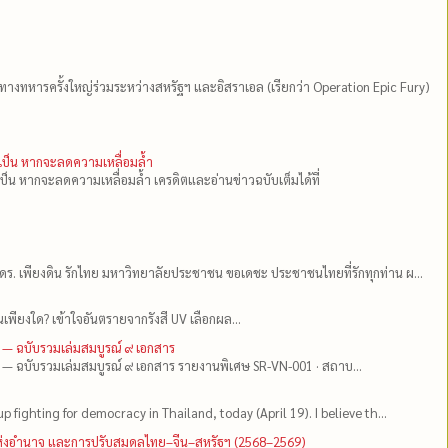
ีทางทหารครั้งใหญ่ร่วมระหว่างสหรัฐฯ และอิสราเอล (เรียกว่า Operation Epic Fury)
ำเป็น หากจะลดความเหลื่อมล้ำ
เป็น หากจะลดความเหลื่อมล้ำ เครดิตและอ่านข่าวฉบับเต็มได้ที่
ดร.​ เพียงดิน รักไทย มหาวิทยาลัยประชาชน ขอเดชะ ประชาชนไทยที่รักทุกท่าน ผ...
เพียงใด? เข้าใจอันตรายจากรังสี UV เลือกผล...
 — ฉบับรวมเล่มสมบูรณ์ ๙ เอกสาร
 — ฉบับรวมเล่มสมบูรณ์ ๙ เอกสาร รายงานพิเศษ SR-VN-001 · สถาบ...
up fighting for democracy in Thailand, today (April 19). I believe th...
แห่งอำนาจ และการปรับสมดุลไทย–จีน–สหรัฐฯ (2568–2569)