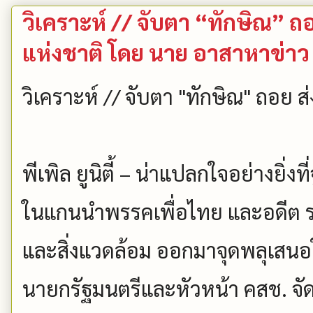
วิเคราะห์ // จับตา “ทักษิณ” 
แห่งชาติ โดย นาย อาสาหาข่าว
วิเคราะห์ // จับตา "ทักษิณ" ถอย
พีเพิล ยูนิตี้ – น่าแปลกใจอย่างยิ่งที
ในแกนนำพรรคเพื่อไทย และอดีต 
และสิ่งแวดล้อม ออกมาจุดพลุเสนอใ
นายกรัฐมนตรีและหัวหน้า คสช. จัด