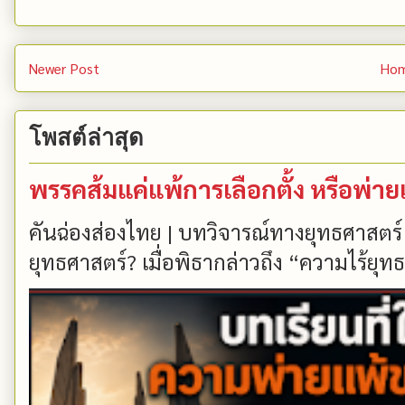
Newer Post
Ho
โพสต์ล่าสุด
พรรคส้มแค่แพ้การเลือกตั้ง หรือพ่า
คันฉ่องส่องไทย | บทวิจารณ์ทางยุทธศาสตร์
ยุทธศาสตร์? เมื่อพิธากล่าวถึง “ความไร้ยุทธ