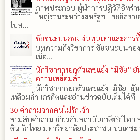
ภาพประกอบ ผู้นำการปฏิวัติอิหร่า
ใหญ่ร่วมระหว่างสหรัฐฯ และอิสราเอล
ไปส...
ชัยชนะบนกองเงินทุนเทาและการซื้อเ
บทความกึ่งวิชาการ ชัยชนะบนกองเงิ
เมื่อ...
นักวิชาการยกตัวเลขแย้ง “มีชัย” 
ความเหลื่อมล้ำ
นักวิชาการยกตัวเลขแย้ง "มีชัย" 
เหลื่อมล้ำ เครดิตและอ่านข่าวฉบับเต็มได้ที
30 คำถามจากคนไม่รักเจ้า
สามสิบคำถาม เกี่ยวกับสถาบันกษัตริย์ไทย ส
ดิน รักไทย มหาวิทยาลัยประชาชน ขอเดชะ ป