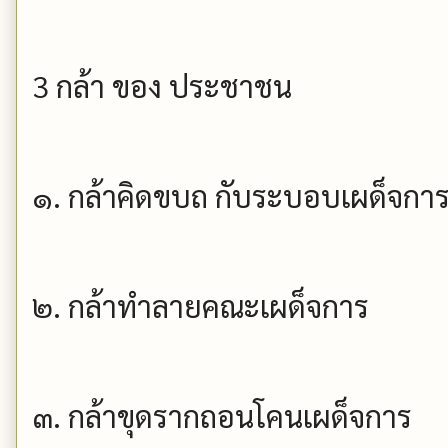
3 กล้า ของ ประชาชน
๑. กล้าคิดขบถ กับระบอบเผด็จกา
๒. กล้าทำลายคณะเผด็จการ
๓. กล้าขุดรากถอนโคนเผด็จกา