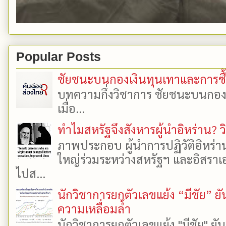
Popular Posts
ชัยชนะบนกองเงินทุนเทาและการซื้อเ
บทความกึ่งวิชาการ ชัยชนะบนกองเงิ
เมื่อ...
ทำไมสหรัฐจึงสังหารผู้นำอิหร่าน? ว
ภาพประกอบ ผู้นำการปฏิวัติอิหร่า
ใหญ่ร่วมระหว่างสหรัฐฯ และอิสราเอล
ไปส...
นักวิชาการยกตัวเลขแย้ง “มีชัย” 
ความเหลื่อมล้ำ
นักวิชาการยกตัวเลขแย้ง "มีชัย" 