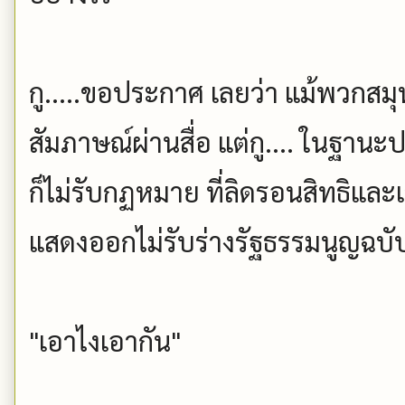
กู.....ขอประกาศ เลยว่า แม้พวกสม
สัมภาษณ์ผ่านสื่อ แต่กู.... ในฐานะ
ก็ไม่รับกฏหมาย ที่ลิดรอนสิทธิแล
แสดงออกไม่รับร่างรัฐธรรมนูญฉบั
"เอาไงเอากัน"