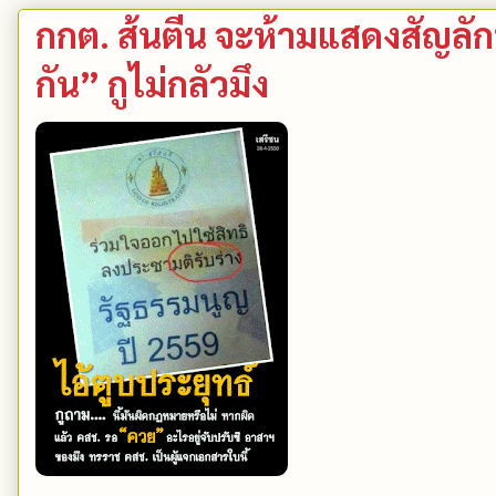
กกต. ส้นตีน จะห้ามแสดงสัญลัก
กัน” กูไม่กลัวมึง