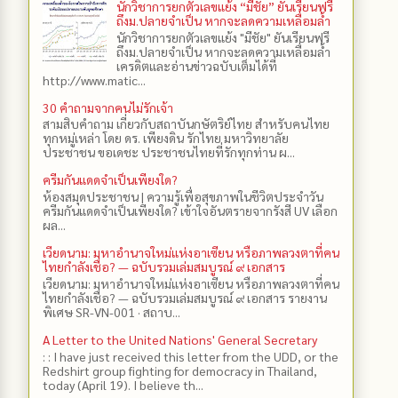
นักวิชาการยกตัวเลขแย้ง “มีชัย” ยันเรียนฟรี
ถึงม.ปลายจำเป็น หากจะลดความเหลื่อมล้ำ
นักวิชาการยกตัวเลขแย้ง "มีชัย" ยันเรียนฟรี
ถึงม.ปลายจำเป็น หากจะลดความเหลื่อมล้ำ
เครดิตและอ่านข่าวฉบับเต็มได้ที่
http://www.matic...
30 คำถามจากคนไม่รักเจ้า
สามสิบคำถาม เกี่ยวกับสถาบันกษัตริย์ไทย สำหรับคนไทย
ทุกหมู่เหล่า โดย ดร.​ เพียงดิน รักไทย มหาวิทยาลัย
ประชาชน ขอเดชะ ประชาชนไทยที่รักทุกท่าน ผ...
ครีมกันแดดจำเป็นเพียงใด?
ห้องสมุดประชาชน | ความรู้เพื่อสุขภาพในชีวิตประจำวัน
ครีมกันแดดจำเป็นเพียงใด? เข้าใจอันตรายจากรังสี UV เลือก
ผล...
เวียดนาม: มหาอำนาจใหม่แห่งอาเซียน หรือภาพลวงตาที่คน
ไทยกำลังเชื่อ? — ฉบับรวมเล่มสมบูรณ์ ๙ เอกสาร
เวียดนาม: มหาอำนาจใหม่แห่งอาเซียน หรือภาพลวงตาที่คน
ไทยกำลังเชื่อ? — ฉบับรวมเล่มสมบูรณ์ ๙ เอกสาร รายงาน
พิเศษ SR-VN-001 · สถาบ...
A Letter to the United Nations' General Secretary
: : I have just received this letter from the UDD, or the
Redshirt group fighting for democracy in Thailand,
today (April 19). I believe th...