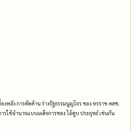
ยู่เบื้องหลัง การคัดค้าน ร่างรัฐธรรมนูญโจร ของ ทรราช คสช.
ับการใช้อำนาจแบบเผด็จการของ ไอ้ตูบ ประยุทธ์ เช่นกัน