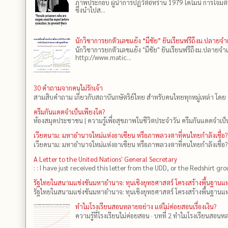
ภาพประกอบ ผู้นำการปฏิวัติอิหร่าน 1979 โคไมนี การโจมต
ซึ่งนำไปส...
นักวิชาการยกตัวเลขแย้ง “มีชัย” ยันเรียนฟรีถึงม.ปลายจ
นักวิชาการยกตัวเลขแย้ง "มีชัย" ยันเรียนฟรีถึงม.ปลายจำ
http://www.matic...
30 คำถามจากคนไม่รักเจ้า
สามสิบคำถาม เกี่ยวกับสถาบันกษัตริย์ไทย สำหรับคนไทยทุกหมู่เหล่า โดย 
ครีมกันแดดจำเป็นเพียงใด?
ห้องสมุดประชาชน | ความรู้เพื่อสุขภาพในชีวิตประจำวัน ครีมกันแดดจำเป็น
เวียดนาม: มหาอำนาจใหม่แห่งอาเซียน หรือภาพลวงตาที่คนไทยกำลังเชื่อ?
เวียดนาม: มหาอำนาจใหม่แห่งอาเซียน หรือภาพลวงตาที่คนไทยกำลังเชื่อ?
A Letter to the United Nations' General Secretary
: : I have just received this letter from the UDD, or the Redshirt gro
รัฐไทยในสนามแข่งขันมหาอำนาจ: ทุนเชิงยุทธศาสตร์ โครงสร้างพื้นฐาน
รัฐไทยในสนามแข่งขันมหาอำนาจ: ทุนเชิงยุทธศาสตร์ โครงสร้างพื้นฐานแห
ทำไมโรงเรียนสอนหลายอย่าง แต่ไม่ค่อยสอนเรื่องเงิน?
ความรู้ที่โรงเรียนไม่ค่อยสอน · บทที่ 2 ทำไมโรงเรียนสอนหลา