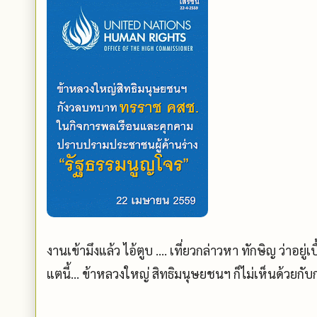
งานเข้ามึงแล้ว ไอ้ตูบ .... เที่ยวกล่าวหา ทักษิญ ว่าอ
แตนี้... ข้าหลวงใหญ่ สิทธิมนุษยชนฯ ก็ไม่เห็นด้วยก