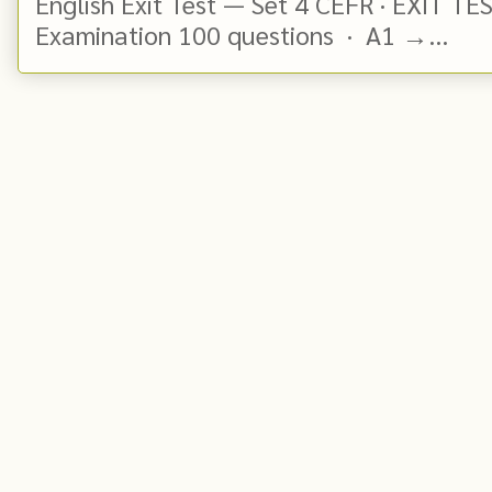
English Exit Test — Set 4 CEFR · EXIT TE
Examination 100 questions · A1 →...