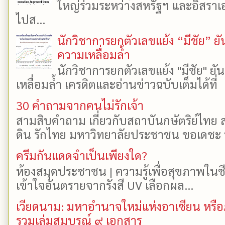
ใหญ่ร่วมระหว่างสหรัฐฯ และอิสราเอล
ไปส...
นักวิชาการยกตัวเลขแย้ง “มีชัย” 
ความเหลื่อมล้ำ
นักวิชาการยกตัวเลขแย้ง "มีชัย" 
เหลื่อมล้ำ เครดิตและอ่านข่าวฉบับเต็มได้ที
30 คำถามจากคนไม่รักเจ้า
สามสิบคำถาม เกี่ยวกับสถาบันกษัตริย์ไทย ส
ดิน รักไทย มหาวิทยาลัยประชาชน ขอเดชะ ป
ครีมกันแดดจำเป็นเพียงใด?
ห้องสมุดประชาชน | ความรู้เพื่อสุขภาพในช
เข้าใจอันตรายจากรังสี UV เลือกผล...
เวียดนาม: มหาอำนาจใหม่แห่งอาเซียน หรือ
รวมเล่มสมบูรณ์ ๙ เอกสาร