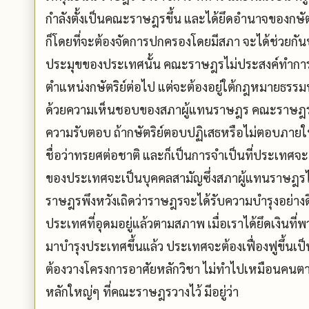
กำลังตั้งเป็นคณะราษฎรขึ้น และได้ยึดอำนาจของกษัตริ
ก็โดยที่จะต้องจัดการปกครองโดยมีสภา จะได้ช่วยกัน
ประมุขของประเทศนั้น คณะราษฎรไม่ประสงค์ทำการแย่งช
ตำแหน่งกษัตริย์ต่อไป แต่จะต้องอยู่ใต้กฎหมายธร
ด้วยความเห็นชอบของสภาผู้แทนราษฎร คณะราษฎรได้แจ
ความรับตอบ ถ้ากษัตริย์ตอบปฏิเสธหรือไม่ตอบภาย
ชื่อว่าทรยศต่อชาติ และก็เป็นการจำเป็นที่ประเทศ
ของประเทศจะเป็นบุคคลสามัญซึ่งสภาผู้แทนราษฎรได้เ
ราษฎรพึงหวังเถิดว่าราษฎรจะได้รับความบำรุงอย่าง
ประเทศที่อุดมอยู่แล้วตามสภาพ เมื่อเราได้ยึดเงิน
มาบำรุงประเทศขึ้นแล้ว ประเทศจะต้องเฟื่องฟูขึ้นเ
ต้องวางโครงการอาศัยหลักวิชา ไม่ทำไปเหมือนคนตาบ
หลักใหญ่ๆ ที่คณะราษฎรวางไว้ มีอยู่ว่า