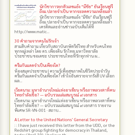
นักวิชาการยกตัวเลขแย้ง “มีชัย” ยันเรียนฟรี
ถึงม.ปลายจำเป็น หากจะลดความเหลื่อมล้ำ
นักวิชาการยกตัวเลขแย้ง "มีชัย" ยันเรียนฟรี
ถึงม.ปลายจำเป็น หากจะลดความเหลื่อมล้ำ
เครดิตและอ่านข่าวฉบับเต็มได้ที่
http://www.matic...
30 คำถามจากคนไม่รักเจ้า
สามสิบคำถาม เกี่ยวกับสถาบันกษัตริย์ไทย สำหรับคนไทย
ทุกหมู่เหล่า โดย ดร.​ เพียงดิน รักไทย มหาวิทยาลัย
ประชาชน ขอเดชะ ประชาชนไทยที่รักทุกท่าน ผ...
ครีมกันแดดจำเป็นเพียงใด?
ห้องสมุดประชาชน | ความรู้เพื่อสุขภาพในชีวิตประจำวัน
ครีมกันแดดจำเป็นเพียงใด? เข้าใจอันตรายจากรังสี UV เลือก
ผล...
เวียดนาม: มหาอำนาจใหม่แห่งอาเซียน หรือภาพลวงตาที่คน
ไทยกำลังเชื่อ? — ฉบับรวมเล่มสมบูรณ์ ๙ เอกสาร
เวียดนาม: มหาอำนาจใหม่แห่งอาเซียน หรือภาพลวงตาที่คน
ไทยกำลังเชื่อ? — ฉบับรวมเล่มสมบูรณ์ ๙ เอกสาร รายงาน
พิเศษ SR-VN-001 · สถาบ...
A Letter to the United Nations' General Secretary
: : I have just received this letter from the UDD, or the
Redshirt group fighting for democracy in Thailand,
today (April 19). I believe th...