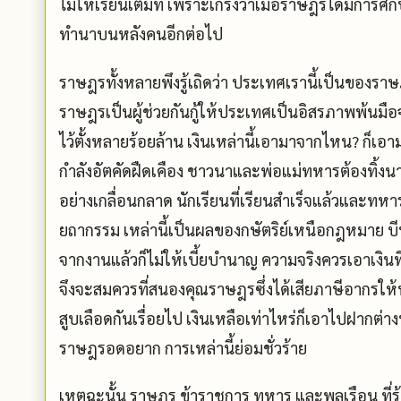
ไม่ให้เรียนเต็มที่ เพราะเกรงว่าเมื่อราษฎรได้มีการศึ
ทำนาบนหลังคนอีกต่อไป
ราษฎรทั้งหลายพึงรู้เถิดว่า ประเทศเรานี้เป็นของรา
ราษฎรเป็นผู้ช่วยกันกู้ให้ประเทศเป็นอิสรภาพพ้นมือจ
ไว้ตั้งหลายร้อยล้าน เงินเหล่านี้เอามาจากไหน? ก็
กำลังอัตคัดฝืดเคือง ชาวนาและพ่อแม่ทหารต้องทิ้งน
อย่างเกลื่อนกลาด นักเรียนที่เรียนสำเร็จแล้วและท
ยถากรรม เหล่านี้เป็นผลของกษัตริย์เหนือกฎหมาย บีบค
จากงานแล้วก็ไม่ให้เบี้ยบำนาญ ความจริงควรเอาเงิน
จึงจะสมควรที่สนองคุณราษฎรซึ่งได้เสียภาษีอากรให้
สูบเลือดกันเรื่อยไป เงินเหลือเท่าไหร่ก็เอาไปฝากต่
ราษฎรอดอยาก การเหล่านี้ย่อมชั่วร้าย
เหตุฉะนั้น ราษฎร ข้าราชการ ทหาร และพลเรือน ที่รู้