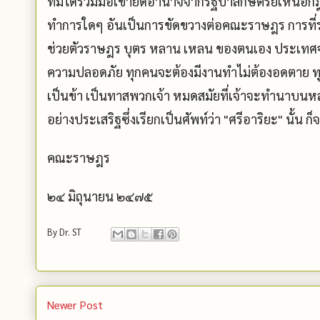
ที่มิได้ร่วมมือเข้ายึดอำนาจจากรัฐบาลกษัตริย์เหนื
ทำการใดๆ อันเป็นการขัดขวางต่อคณะราษฎร การที
ช่วยตัวราษฎร บุตร หลาน เหลน ของตนเอง ประเทศจ
ความปลอดภัย ทุกคนจะต้องมีงานทำไม่ต้องอดตาย ทุ
เป็นข้า เป็นทาสพวกเจ้า หมดสมัยที่เจ้าจะทำนาบนหล
อย่างประเสริฐซึ่งเรียกเป็นศัพท์ว่า "ศรีอาริยะ" นั้น 
คณะราษฎร
๒๔ มิถุนายน ๒๔๗๕
By
Dr. ST
Newer Post