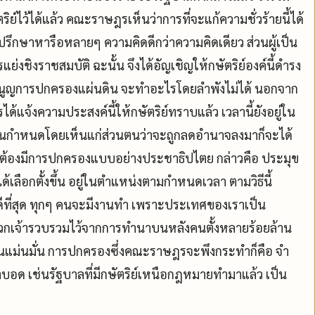
ย์ไว้ได้แล้ว คณะราษฎรเห็นว่าการที่จะแก้ความชั่วร้ายนี้ได้
ปรึกษาหารือหลายๆ ความคิดดีกว่าความคิดเดียว ส่วนผู้เป็น
ิงราชสมบัติ ฉะนั้น จึงได้อัญเชิญให้กษัตริย์องค์นี้ดำรง
รมนูญการปกครองแผ่นดิน จะทำอะไรโดยลำพังไม่ได้ นอกจาก
้งความประสงค์นี้ให้กษัตริย์ทราบแล้ว เวลานี้ยังอยู่ใน
ในกำหนดโดยเห็นแก่ส่วนตนว่าจะถูกลดอำนาจลงมาก็จะได้
จะต้องมีการปกครองแบบอย่างประชาธิปไตย กล่าวคือ ประมุข
ลือกตั้งขึ้น อยู่ในตำแหน่งตามกำหนดเวลา ตามวิธีนี้
ดีที่สุด ทุกๆ คนจะมีงานทำ เพราะประเทศของเราเป็น
ที่พวกเจ้ารวบรวมไว้จากการทำนาบนหลังคนตั้งหลายร้อยล้าน
ป็นแม่นมั่น การปกครองซึ่งคณะราษฎรจะพึงกระทำก็คือ จำ
อด เช่นรัฐบาลที่มีกษัตริย์เหนือกฎหมายทำมาแล้ว เป็น