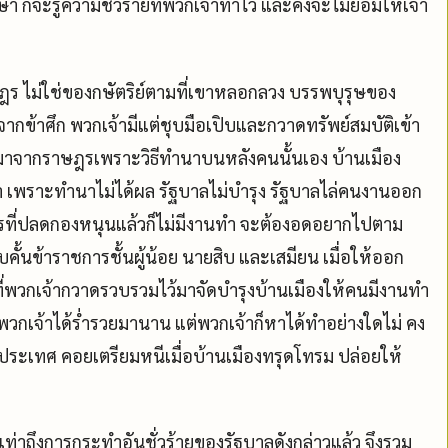
กษา ก็จะรู้ความชั่วร้ายที่พวกเจ้าทำไว้ และคงจะไม่ยอมให้เจ้า
ษฎร ไม่ใช่ของกษัตริย์ตามที่เขาหลอกลวง บรรพบุรุษของ
ากข้าศึก พวกเจ้ามีแต่ชุบมือเปิบและกวาดทรัพย์สมบัติเข้า
เอามาจากราษฎรเพราะวิธีทำนาบนหลังคนนั้นเอง บ้านเมือง
า เพราะทำนาไม่ได้ผล รัฐบาลไม่บำรุง รัฐบาลไล่คนงานออก
หารที่ปลดกองหนุนแล้วก็ไม่มีงานทำ จะต้องอดอยากไปตาม
ั้นข้าราชการชั้นผู้น้อย นายสิบ และเสมียน เมื่อให้ออก
ที่พวกเจ้ากวาดรวบรวมไว้มาจัดบำรุงบ้านเมืองให้คนมีงานทำ
พวกเจ้าได้ร่ำรวยมานาน แต่พวกเจ้าก็หาได้ทำอย่างใดไม่ คง
างประเทศ คอยเตรียมหนีเมื่อบ้านเมืองทรุดโทรม ปล่อยให้
เท่าถึงการกระทำอันชั่วร้ายของรัฐบาลดังกล่าวแล้ว จึงรวม