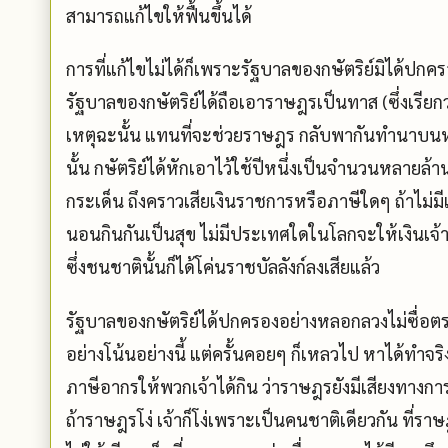
สามารถแก้ไขให้ฟื้นขึ้นได้
การที่แก้ไขไม่ได้ก็เพราะรัฐบาลของกษัตริย์มิได้ปก
รัฐบาลของกษัตริย์ได้ถือเอาราษฎรเป็นทาส (ซึ่งเรียกว่า
เหตุฉะนั้น แทนที่จะช่วยราษฎร กลับพากันทำนาบนหล
นั้น กษัตริย์ได้หักเอาไว้ใช้ปีหนึ่งเป็นจำนวนหลายล
กระเด็น ถึงคราวเสียเงินราชการหรือภาษีใดๆ ถ้าไม่มี
นอนกินกันเป็นสุข ไม่มีประเทศใดในโลกจะให้เงินเจ้
ซึ่งชนชาตินั้นก็ได้โค่นราชบัลลังก์ลงเสียแล้ว
รัฐบาลของกษัตริย์ได้ปกครองอย่างหลอกลวงไม่ซื่อต
อย่างโน้นอย่างนี้ แต่ครั้นคอยๆ ก็เหลวไป หาได้ทำจร
ภาษีอากรให้พวกเจ้าได้กิน ว่าราษฎรยังมีเสียงทางการ
ถ้าราษฎรโง่ เจ้าก็โง่เพราะเป็นคนชาติเดียวกัน ที่ราษ