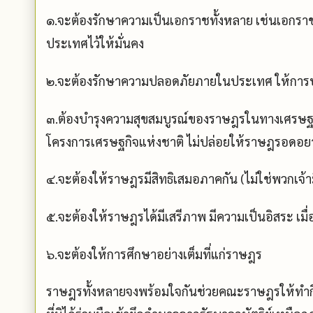
๑.จะต้องรักษาความเป็นเอกราชทั้งหลาย เช่นเอกร
ประเทศไว้ให้มั่นคง
๒.จะต้องรักษาความปลอดภัยภายในประเทศ ให้การป
๓.ต้องบำรุงความสุขสมบูรณ์ของราษฎรในทางเศรษฐ
โครงการเศรษฐกิจแห่งชาติ ไม่ปล่อยให้ราษฎรอดอย
๔.จะต้องให้ราษฎรมีสิทธิเสมอภาคกัน (ไม่ใช่พวกเจ้ามีส
๕.จะต้องให้ราษฎรได้มีเสรีภาพ มีความเป็นอิสระ เมื่อ
๖.จะต้องให้การศึกษาอย่างเต็มที่แก่ราษฎร
ราษฎรทั้งหลายจงพร้อมใจกันช่วยคณะราษฎรให้ทำกิจอ