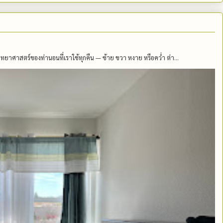
าศาสตร์ของท่านอนที่เราใช้ทุกคืน — ซ้าย ขวา หงาย หรือคว่ำ ต่า...