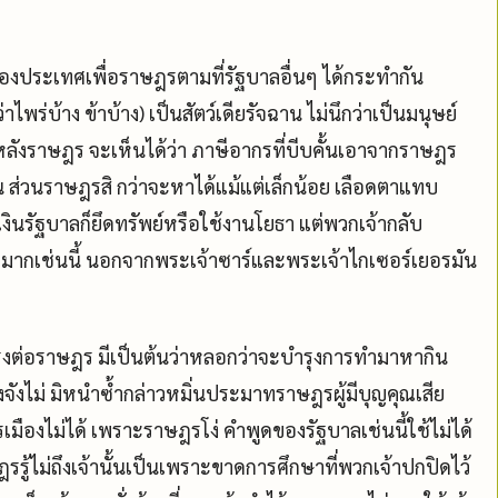
ครองประเทศเพื่อราษฎรตามที่รัฐบาลอื่นๆ ได้กระทำกัน
ไพร่บ้าง ข้าบ้าง) เป็นสัตว์เดียรัจฉาน ไม่นึกว่าเป็นมนุษย์
ังราษฎร จะเห็นได้ว่า ภาษีอากรที่บีบคั้นเอาจากราษฎร
้าน ส่วนราษฎรสิ กว่าจะหาได้แม้แต่เล็กน้อย เลือดตาแทบ
เงินรัฐบาลก็ยึดทรัพย์หรือใช้งานโยธา แต่พวกเจ้ากลับ
ามากเช่นนี้ นอกจากพระเจ้าซาร์และพระเจ้าไกเซอร์เยอรมัน
รงต่อราษฎร มีเป็นต้นว่าหลอกว่าจะบำรุงการทำมาหากิน
ิงจังไม่ มิหนำซ้ำกล่าวหมิ่นประมาทราษฎรผู้มีบุญคุณเสีย
เมืองไม่ได้ เพราะราษฎรโง่ คำพูดของรัฐบาลเช่นนี้ใช้ไม่ได้
ฎรรู้ไม่ถึงเจ้านั้นเป็นเพราะขาดการศึกษาที่พวกเจ้าปกปิดไว้