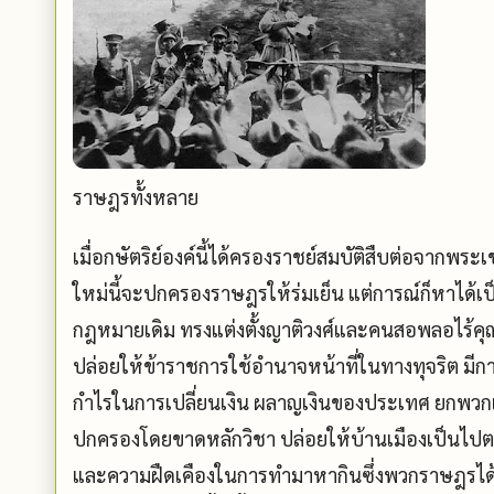
ราษฎรทั้งหลาย
เมื่อกษัตริย์องค์นี้ได้ครองราชย์สมบัติสืบต่อจากพระ
ใหม่นี้จะปกครองราษฎรให้ร่มเย็น แต่การณ์ก็หาได้เป็
กฎหมายเดิม ทรงแต่งตั้งญาติวงศ์และคนสอพลอไร้คุณ
ปล่อยให้ข้าราชการใช้อำนาจหน้าที่ในทางทุจริต มี
กำไรในการเปลี่ยนเงิน ผลาญเงินของประเทศ ยกพวกเจ
ปกครองโดยขาดหลักวิชา ปล่อยให้บ้านเมืองเป็นไปต
และความฝืดเคืองในการทำมาหากินซึ่งพวกราษฎรได้รู้