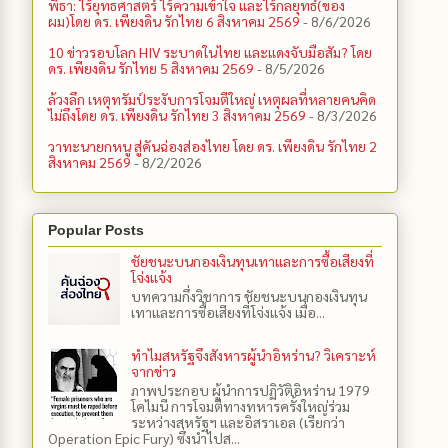
พิธา: ไร้ยุทธศาสตร์ ไร้ความเข้าใจ และไร้กลยุทธ์(ของ
ผม)โดย ดร. เพียงดิน รักไทย 6 สิงหาคม 2569
- 8/6/2026
10 ข่าวรอบโลก HIV ระบาดในไทย และแดงจับมือสัม? โดย
ดร. เพียงดิน รักไทย 5 สิงหาคม 2569
- 8/5/2026
ล้วงลึก เหตุทรัมป์ระงับการโจมตีใหญ่ เหตุผลที่หลายคนคิด
ไม่ถึงโดย ดร. เพียงดิน รักไทย 3 สิงหาคม 2569
- 8/3/2026
วาทะนายกหนู สู่คันฉ่องส่องไทย โดย ดร. เพียงดิน รักไทย 2
สิงหาคม 2569
- 8/2/2026
Popular Posts
ชัยชนะบนกองเงินทุนเทาและการซื้อเสียงที่
โจ่งแจ้ง
บทความกึ่งวิชาการ ชัยชนะบนกองเงินทุน
เทาและการซื้อเสียงที่โจ่งแจ้ง เมื่อ...
ทำไมสหรัฐจึงสังหารผู้นำอิหร่าน? วิเคราะห์
จากข่าว
ภาพประกอบ ผู้นำการปฏิวัติอิหร่าน 1979
โคไมนี การโจมตีทางทหารครั้งใหญ่ร่วม
ระหว่างสหรัฐฯ และอิสราเอล (เรียกว่า
Operation Epic Fury) ซึ่งนำไปส...