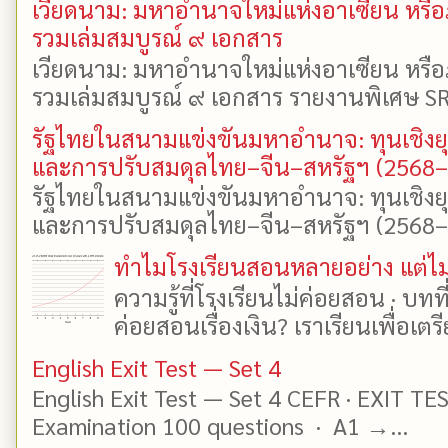
เวียดนาม: มหาอำนาจใหม่แห่งอาเซียน หรือ
รวมเล่มสมบูรณ์ ๙ เอกสาร
เวียดนาม: มหาอำนาจใหม่แห่งอาเซียน หรือ
รวมเล่มสมบูรณ์ ๙ เอกสาร รายงานพิเศษ SR
รัฐไทยในสนามแข่งขันมหาอำนาจ: ทุนเชิงย
และการปรับสมดุลไทย–จีน–สหรัฐฯ (2568
รัฐไทยในสนามแข่งขันมหาอำนาจ: ทุนเชิงย
และการปรับสมดุลไทย–จีน–สหรัฐฯ (2568–25
ทำไมโรงเรียนสอนหลายอย่าง แต่ไม่
ความรู้ที่โรงเรียนไม่ค่อยสอน · บท
ค่อยสอนเรื่องเงิน? เราเรียนเพื่อเตรี
English Exit Test — Set 4
English Exit Test — Set 4 CEFR · EXIT TE
Examination 100 questions · A1 →...