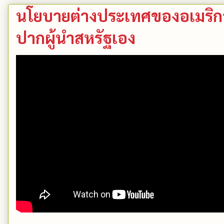
นโยบายต่างประเทศของอเมริก
ปากผู้นำสหรัฐเอง